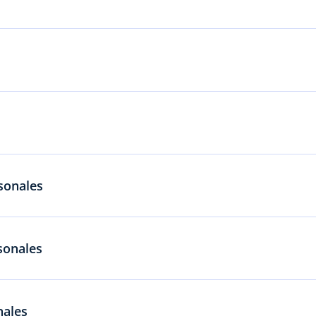
rsonales
sonales
nales