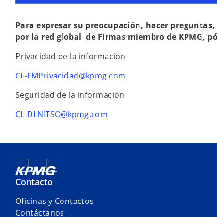
t
a
Para expresar su preocupación, hacer preguntas,
ñ
por la red global de Firmas miembro de KPMG, p
a
n
Privacidad de la información
u
e
CL-FMPrivacidad@kpmg.com
v
Seguridad de la información
a
CL-DLNITSO@kpmg.com
Contacto
Oficinas y Contactos
Contáctanos