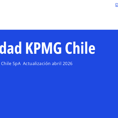
Saltar al contenido principal
contact_p
cidad KPMG Chile
Chile SpA Actualización abril 2026