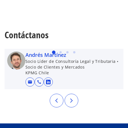
Contáctanos
Andrés Martínez
Socio Líder de Consultoría Legal y Tributaria •
Socio de Clientes y Mercados
KPMG Chile
mail
call
se abre en una pestaña nueva