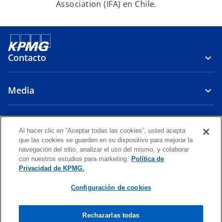
Association (IFA) en Chile.
Contacto
Media
Firma
Al hacer clic en “Aceptar todas las cookies”, usted acepta
que las cookies se guarden en su dispositivo para mejorar la
s
s
s
navegación del sitio, analizar el uso del mismo, y colaborar
e
e
e
con nuestros estudios para marketing.
Política de
Legal
Política de Privacidad
a
Accesibilidad
a
a
Ayuda
Glosario
Privacidad de KPMG.
b
b
b
© 2026 KPMG Auditores Consultores Limitada, una sociedad chilena
Configuración de cookies
r
r
r
de responsabilidad limitada, y KPMG Servicios Chile SpA, una sociedad
e
e
e
chilena por acciones, ambas firmas miembro de la organización global
de firmas miembro de KPMG afiliadas a KPMG International Limited,
e
e
e
Rechazarlas todas