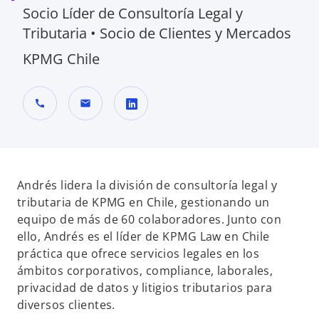
Socio Líder de Consultoría Legal y
Tributaria • Socio de Clientes y Mercados
KPMG Chile
call
mail
s
e
a
b
Andrés lidera la división de consultoría legal y
r
tributaria de KPMG en Chile, gestionando un
e
equipo de más de 60 colaboradores. Junto con
e
ello, Andrés es el líder de KPMG Law en Chile
n
práctica que ofrece servicios legales en los
u
ámbitos corporativos, compliance, laborales,
n
privacidad de datos y litigios tributarios para
a
diversos clientes.