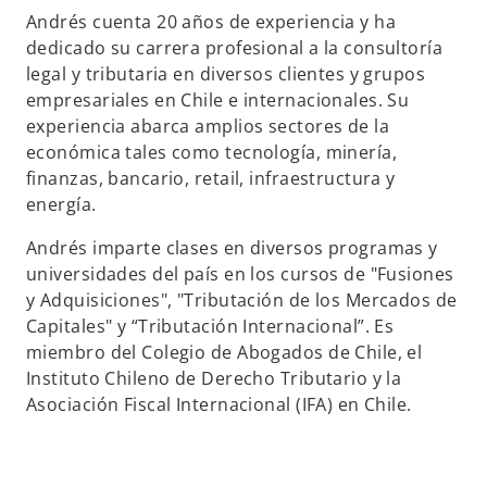
p
Andrés cuenta 20 años de experiencia y ha
e
dedicado su carrera profesional a la consultoría
s
legal y tributaria en diversos clientes y grupos
t
empresariales en Chile e internacionales. Su
a
experiencia abarca amplios sectores de la
ñ
económica tales como tecnología, minería,
a
finanzas, bancario, retail, infraestructura y
n
energía.
u
e
Andrés imparte clases en diversos programas y
v
universidades del país en los cursos de "Fusiones
a
y Adquisiciones", "Tributación de los Mercados de
Capitales" y “Tributación Internacional”. Es
miembro del Colegio de Abogados de Chile, el
Instituto Chileno de Derecho Tributario y la
Asociación Fiscal Internacional (IFA) en Chile.