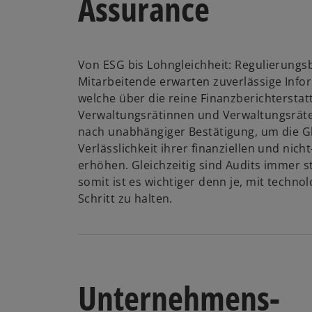
Assurance
g
e
r
a
k
e
e
g
t
r
a
r
ö
e
e
t
r
k
f
ö
g
e
t
a
Von ESG bis Lohngleichheit: Regulierung
f
f
e
g
e
r
Mitarbeitende erwarten zuverlässige Inf
n
f
ö
e
g
t
welche über die reine Finanzberichtersta
e
n
f
ö
e
e
Verwaltungsrätinnen und Verwaltungsrä
t
e
f
f
ö
g
nach unabhängiger Bestätigung, um die G
t
n
f
f
e
Verlässlichkeit ihrer finanziellen und nich
e
n
f
ö
erhöhen. Gleichzeitig sind Audits immer s
t
e
n
f
somit ist es wichtiger denn je, mit techn
t
e
f
Schritt zu halten.
t
n
e
t
Unternehmens-