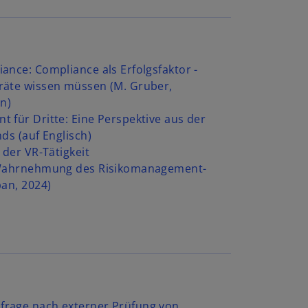
ance: Compliance als Erfolgsfaktor -
räte wissen müssen (M. Gruber,
rn)
 für Dritte: Eine Perspektive aus der
ds (auf Englisch)
 der VR-Tätigkeit
 Wahrnehmung des Risikomanagement-
pan, 2024)
rage nach externer Prüfung von