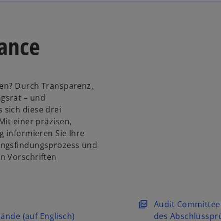
ance
llen? Durch Transparenz,
gsrat – und
sich diese drei
Mit einer präzisen,
g informieren Sie Ihre
ungsfindungsprozess und
n Vorschriften
w
Audit Committee:
i
tände (auf Englisch)
des Abschlusspr