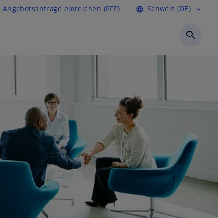
Angebotsanfrage einreichen (RFP)
Schweiz (DE)
language
expand_more
search