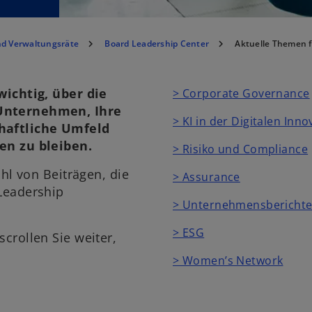
nd Verwaltungsräte
Board Leadership Center
Aktuelle Themen f
wichtig, über die
> Corporate Governance
Unternehmen, Ihre
> KI in der Digitalen Inno
haftliche Umfeld
en zu bleiben.
> Risiko und Compliance
hl von Beiträgen, die
> Assurance
Leadership
> Unternehmensberichte
> ESG
crollen Sie weiter,
> Women’s Network