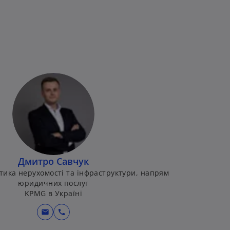
Дмитро Савчук
ика нерухомості та інфраструктури, напрям
юридичних послуг
KPMG в Україні
mail
call