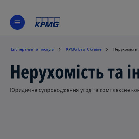
menu
Експертиза та послуги
KPMG Law Ukraine
Нерухомість 
Нерухомість та 
Юридичне супроводження угод та комплексне конс