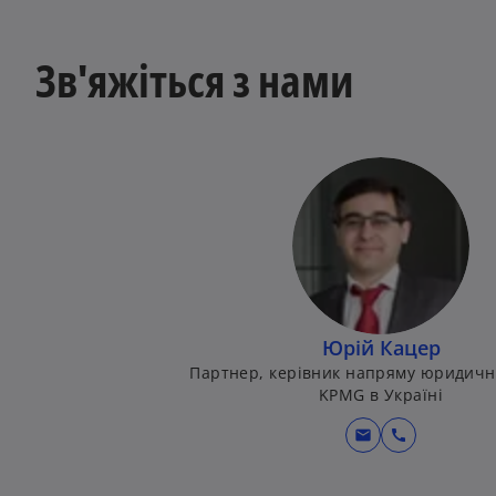
Зв'яжіться з нами
Юрій Кацер
Партнер, керівник напряму юридичн
KPMG в Україні
mail
call