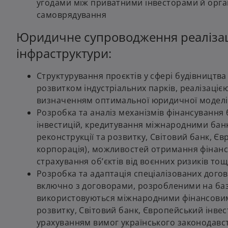
угодами між приватними інвесторами й орга
самоврядування
Юридичне супроводження реалізації
інфраструктури:
Структурування проєктів у сфері будівництва
розвитком індустріальних парків, реалізацією
визначенням оптимальної юридичної моделі дл
Розробка та аналіз механізмів фінансуванн
інвестицій, кредитування міжнародними бан
реконструкції та розвитку, Світовий банк, 
корпорація), можливостей отримання фінансу
страхування об’єктів від воєнних ризиків то
Розробка та адаптація спеціалізованих догово
включно з договорами, розробленими на базі
використовуються міжнародними фінансовими
розвитку, Світовий банк, Європейський інвес
урахуванням вимог українського законодавст