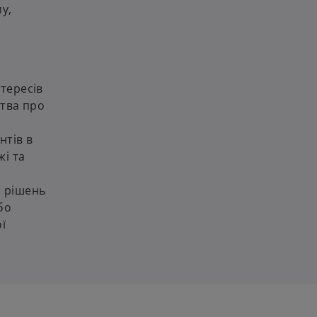
у,
нтересів
ства про
нтів в
жі та
о рішень
бо
ї