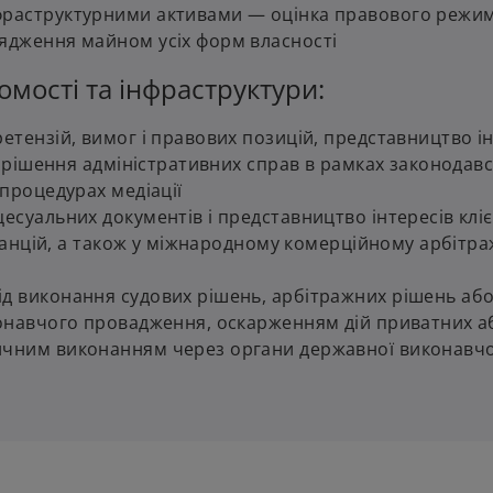
фраструктурними активами — оцінка правового режим
рядження майном усіх форм власності
омості та інфраструктури:
етензій, вимог і правових позицій, представництво і
 вирішення адміністративних справ в рамках законодав
 процедурах медіації
есуальних документів і представництво інтересів кліє
станцій, а також у міжнародному комерційному арбітра
ід виконання судових рішень, арбітражних рішень аб
конавчого провадження, оскарженням дій приватних а
ичним виконанням через органи державної виконавчо