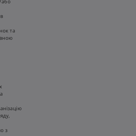
а/або
ів
нок та
івною
х
та
ганізацію
яду,
о з