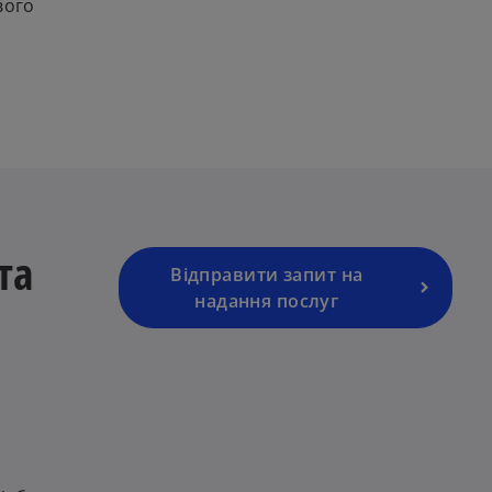
вого
та
Відправити запит на
надання послуг