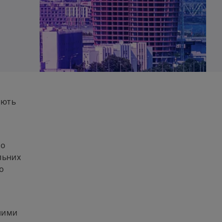
ують
го
льних
до
чними