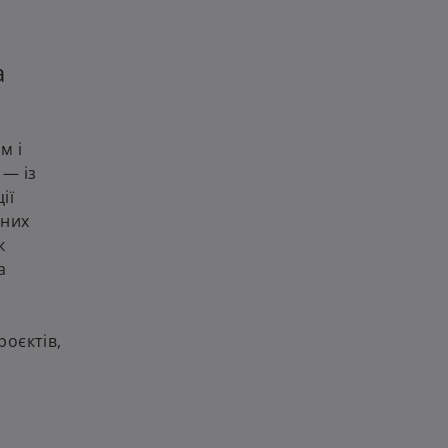
а
м і
 — із
ії
тних
к
а
роєктів,