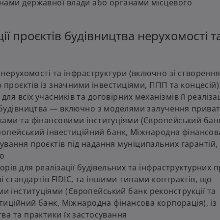
нами державної влади або органами місцевого
 проєктів будівництва нерухомості т
 нерухомості та інфраструктури (включно зі створення
 проєктів із значними інвестиціями, ППП та концесій)
я всіх учасників та договірних механізмів її реалізац
я будівництва — включно з моделями залучення прива
ками та фінансовими інституціями (Європейський бан
Європейський інвестиційний банк, Міжнародна фінансов
вання проєктів під надання муніципальних гарантій,
що
рів для реалізації будівельних та інфраструктурних п
 стандартів FIDIC, та іншими типами контрактів, що
 інституціями (Європейський банк реконструкції та
тиційний банк, Міжнародна фінансова корпорація), із
ва та практики їх застосування