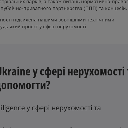
устріальних парків, а також питань нормативно-право
 публічно-приватного партнерства (ППП) та концесій.
дності підсилена нашими зовнішніми технічними
удь-який проєкт у сфері нерухомості.
raine у сфері нерухомості 
допомогти?
igence у сфері нерухомості та