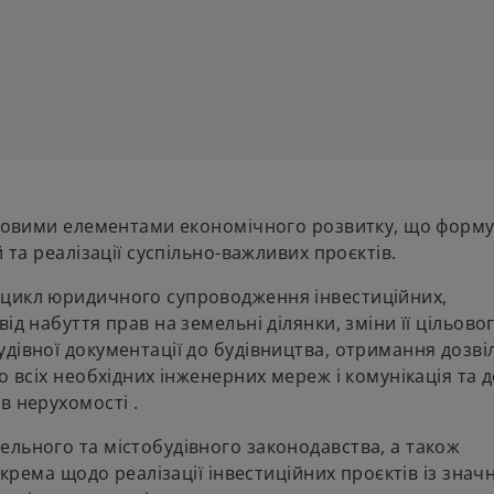
базовими елементами економічного розвитку, що форм
 та реалізації суспільно-важливих проєктів.
 цикл юридичного супроводження інвестиційних,
ід набуття прав на земельні ділянки, зміни її цільово
дівної документації до будівництва, отримання дозві
о всіх необхідних інженерних мереж і комунікація та 
в нерухомості .
ельного та містобудівного законодавства, а також
окрема щодо реалізації інвестиційних проєктів із зна