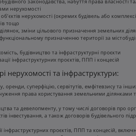
обудівного законодавства, набуття права власності т
тами нерухомості
 об’єктів нерухомості (окремих будівель або комплекс
тів тощо
ілянок, зміни цільового призначення земельних діля
 функціональному призначенню території за містобуд
омість, будівництво та інфраструктурні проєкти
ації інфраструктурних проєктів, ППП і концесій
рі нерухомості та інфраструктури:
у, оренди, суперфіцію, сервітутів, емфітевзису та інши
дчуження права користування земельними ділянками 
ицтва та девелопменту, у тому числі договорів про ор
тів інвестування, а також договорів будівельного підр
ії інфраструктурних проєктів, ППП та концесій, включн