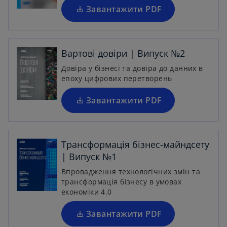
a
Завантажити PDF
o
n
p
e
e
w
n
Вартові довіри | Випуск №2
t
s
Довіра у бізнесі та довіра до данних в
a
i
епоху цифрових перетворень
b
n
a
Завантажити PDF
n
e
o
w
p
Трансформація бізнес-майндсету
t
e
| Випуск №1
a
n
Впровадження технологічних змін та
b
s
трансформація бізнесу в умовах
i
економіки 4.0
n
a
Завантажити PDF
n