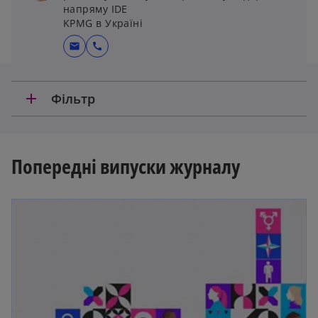
напряму IDE
KPMG в Україні
mail
call
add
Фільтр
Попередні випуски журналу