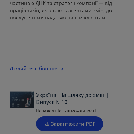
частиною ДНК та стратегії компанії — від
працівників, які стають агентами змін, до
послуг, які ми надаємо нашім клієнтам.
Дізнайтесь більше
o
p
e
Україна. На шляху до змін |
n
Випуск №10
s
i
Незалежність = можливості
n
a
Завантажити PDF
n