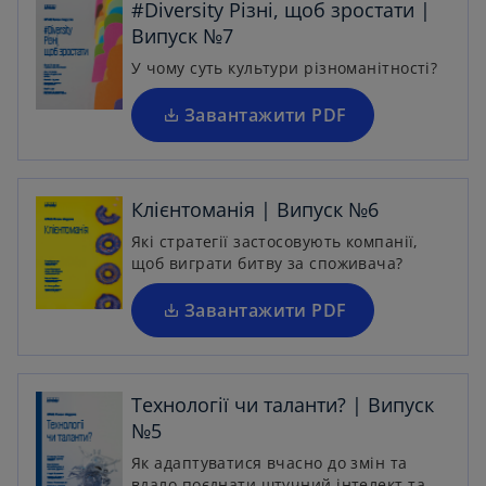
#Diversity Різні, щоб зростати |
n
t
Випуск №7
s
a
i
У чому суть культури різноманітності?
b
n
a
Завантажити PDF
o
n
p
e
e
w
n
Клієнтоманія | Випуск №6
t
s
Які стратегії застосовують компанії,
a
i
щоб виграти битву за споживача?
b
n
a
Завантажити PDF
n
e
o
w
p
Технології чи таланти? | Випуск
t
e
№5
a
n
Як адаптуватися вчасно до змін та
b
s
вдало поєднати штучний інтелект та