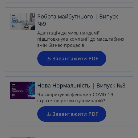
e
o
w
p
Робота майбутнього | Випуск
t
e
№9
a
n
Адаптація до умов пандемії
b
s
підштовхнула компанії до масштабних
i
змін бізнес-процесів
n
a
Завантажити PDF
o
n
p
e
e
w
n
Нова Нормальність | Випуск №8
t
s
Чи скоригував феномен COVID-19
a
i
стратегію розвитку компаній?
b
n
a
Завантажити PDF
o
n
p
e
e
w