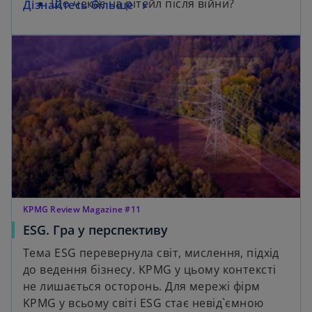
Що чекає на рітейл після війни?
Дізнайтесь більше
KPMG Review Magazine #11
ESG. Гра у перспективу​
Тема ESG перевернула світ, мислення, підхід
до ведення бізнесу. KPMG у цьому контексті
не лишається осторонь. Для мережі фірм
KPMG у всьому світі ESG стає невід`ємною