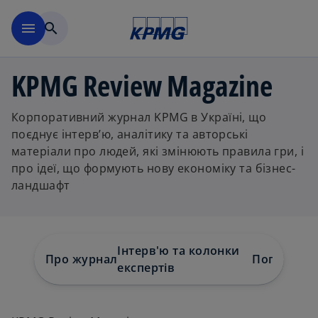
Перейти до основного вмі
menu
search
KPMG Review Magazine
Корпоративний журнал KPMG в Україні, що
поєднує інтерв’ю, аналітику та авторські
матеріали про людей, які змінюють правила гри, і
про ідеї, що формують нову економіку та бізнес-
ландшафт
Інтерв'ю та колонки
Про журнал
Попередні
екcпертів