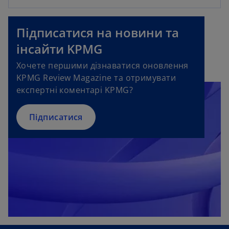
e
w
Підписатися на новини та
t
інсайти KPMG
a
b
Хочете першими дізнаватися оновлення
KPMG Review Magazine та отримувати
експертні коментарі KPMG?
Підписатися