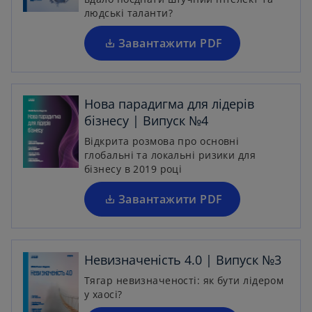
i
людські таланти?
n
a
Завантажити PDF
n
e
o
w
p
Нова парадигма для лідерів
t
e
бізнесу | Випуск №4
a
n
Відкрита розмова про основні
b
s
глобальні та локальні ризики для
i
бізнесу в 2019 році
n
a
Завантажити PDF
o
n
p
e
e
w
n
Невизначеність 4.0 | Випуск №3
t
s
Тягар невизначеності: як бути лідером
a
i
у хаосі?
b
n