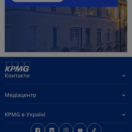
Контакти
Медіацентр
KPMG в Україні
o
o
o
o
o