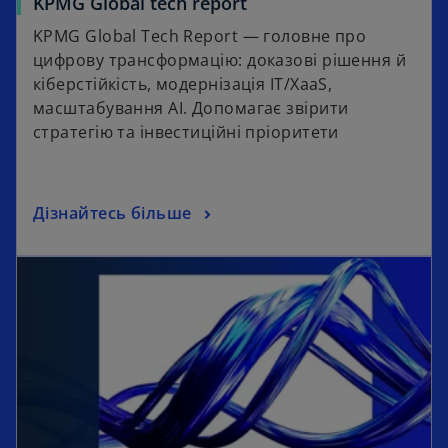
KPMG Global tech report
KPMG Global Tech Report — головне про
цифрову трансформацію: доказові рішення й
кіберстійкість, модернізація ІТ/XaaS,
масштабування AI. Допомагає звірити
стратегію та інвестиційні пріоритети
Дізнайтесь більше