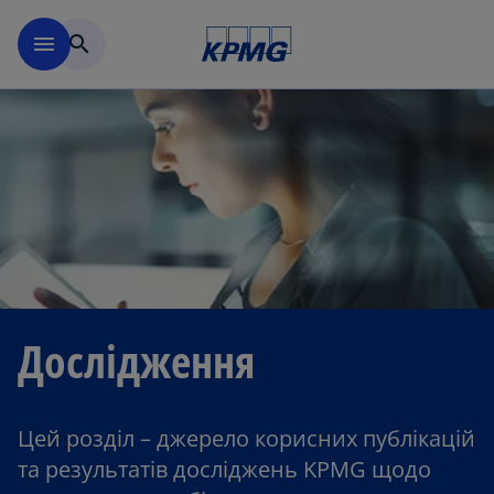
Перейти до основного вмі
menu
search
Дослідження
Цей розділ – джерело корисних публікацій
та результатів досліджень KPMG щодо