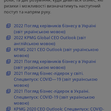
ризики і можливості визначатимуть наступний
поступ та напрям руху.
o
2022 Погляд керівників бізнесу в Україні
p
(звіт українською мовою)
e
o
2022 KPMG Global CEO Outlook (звіт
n
p
англійською мовою)
s
e
o
KPMG 2021 CEO Outlook (звіт українською
i
n
p
мовою)
n
s
e
o
2021 Погляд керівників бізнесу в Україні
a
i
n
p
(звіт українською мовою)
n
n
s
e
o
2021 Погляд бізнес-лідерок у світі.
e
a
i
n
p
Спецвипуск: COVID—19 (звіт українською
w
n
n
s
e
мовою)
t
e
a
i
n
o
2021 Погляд бізнес-лідерок в Україні.
a
w
n
n
s
p
Спецвипуск: COVID-19 (звіт українською
b
t
e
a
i
e
мовою)
a
w
n
n
n
o
KPMG 2020 CEO Outlook: Спецвипуск: COVID-