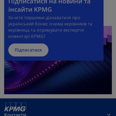
Підписатися на новини та
a
e
a
i
інсайти KPMG
b
w
n
n
Хочете першими дізнаватися про
t
e
a
український бізнес очима керівників та
a
w
n
керівниць та отримувати експертні
b
t
e
коментарі KPMG?
a
w
b
t
a
Підписатися
b
Контакти