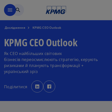
Перейти до основного вмі
menu
search
Дослідження
KPMG CEO Outlook
KPMG CEO Outlook
Як СЕО найбільших світових
бізнесів переосмислюють стратегію, керують
ризиками й планують трансформації +
український зріз
o
o
p
p
Поділитися
e
e
n
n
s
s
i
i
n
n
a
a
n
n
e
e
w
w