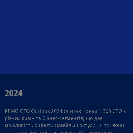
n
t
e
a
w
b
t
a
b
2024
KPMG CEO Outlook 2024 опитав понад 1 300 CEO з
різних країн та бізнес-сегментів, що дає
можливість оцінити найбільш актуальні тенденції
та стратегічні пріоритети на світовому рівні.