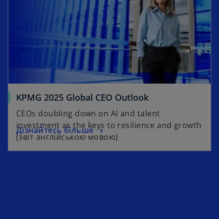
o
KPMG 2025 Global CEO Outlook
p
CEOs doubling down on AI and talent
e
investment as the keys to resilience and growth
o
Дізнайтесь більше
n
(звіт англійською мовою)
p
s
e
i
n
n
s
a
i
n
n
e
a
w