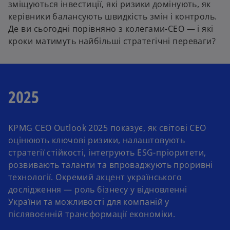
зміщуються інвестиції, які ризики домінують, як
керівники балансують швидкість змін і контроль.
Де ви сьогодні порівняно з колегами-CEO — і які
кроки матимуть найбільші стратегічні переваги?
2025
KPMG CEO Outlook 2025 показує, як світові CEO
оцінюють ключові ризики, налаштовують
стратегії стійкості, інтегрують ESG-пріоритети,
розвивають таланти та впроваджують проривні
технології. Окремий акцент українського
дослідження — роль бізнесу у відновленні
України та можливості для компаній у
післявоєнній трансформації економіки.​