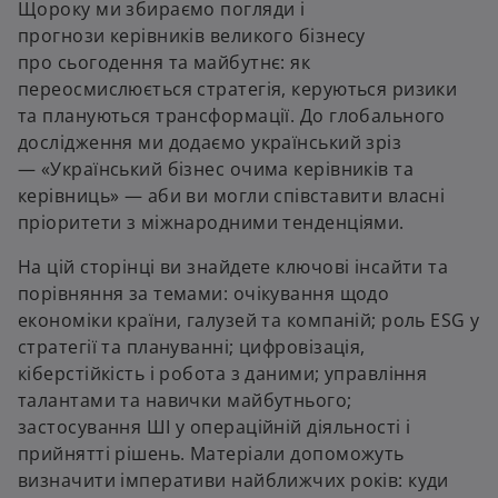
Щороку ми збираємо погляди і
t
t
a
a
прогнози керівників великого бізнесу
b
b
про сьогодення та майбутнє: як
переосмислюється стратегія, керуються ризики
та плануються трансформації. До глобального
дослідження ми додаємо український зріз
— «Український бізнес очима керівників та
керівниць» — аби ви могли співставити власні
пріоритети з міжнародними тенденціями.
На цій сторінці ви знайдете ключові інсайти та
порівняння за темами: очікування щодо
економіки країни, галузей та компаній; роль ESG у
стратегії та плануванні; цифровізація,
кіберстійкість і робота з даними; управління
талантами та навички майбутнього;
застосування ШІ у операційній діяльності і
прийнятті рішень. Матеріали допоможуть
визначити імперативи найближчих років: куди