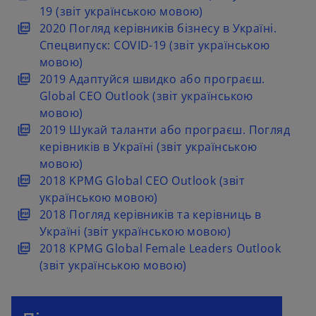
b
t
e
a
s
p
19 (звіт українською мовою)
a
w
n
i
e
o
2020 Погляд керівників бізнесу в Україні.
b
t
e
n
n
p
Спецвипуск: COVID-19 (звіт українською
a
w
a
s
e
мовою)
b
t
n
i
n
o
2019 Адаптуйся швидко або програєш.
a
e
n
s
p
Global CEO Outlook (звіт українською
b
w
a
i
e
мовою)
t
n
n
n
o
2019 Шукай таланти або програєш. Погляд
a
e
a
s
p
керівників в Україні (звіт українською
b
w
n
i
e
мовою)
t
e
n
n
o
2018 KPMG Global CEO Outlook (звіт
a
w
a
s
p
українською мовою)
b
t
n
i
e
o
2018 Погляд керівників та керівниць в
a
e
n
n
p
Україні (звіт українською мовою)
b
w
a
s
e
o
2018 KPMG Global Female Leaders Outlook
t
n
i
n
p
(звіт українською мовою)
a
e
n
s
e
b
w
a
i
n
t
n
n
s