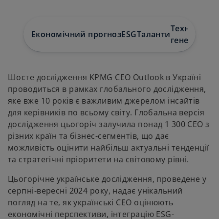
a
a
n
n
e
e
w
w
t
t
Технології 
a
a
Економічний прогноз
ESG
Таланти
b
b
генеративн
Шосте дослідження KPMG CEO Outlook в Україні
проводиться в рамках глобального дослідження,
яке вже 10 років є важливим джерелом інсайтів
для керівників по всьому світу. Глобальна версія
дослідження цьогоріч залучила понад 1 300 CEO з
різних країн та бізнес-сегментів, що дає
можливість оцінити найбільш актуальні тенденції
та стратегічні пріоритети на світовому рівні.
Цьогорічне українське дослідження, проведене у
серпні-вересні 2024 року, надає унікальний
погляд на те, як українські CEO оцінюють
економічні перспективи, інтеграцію ESG-