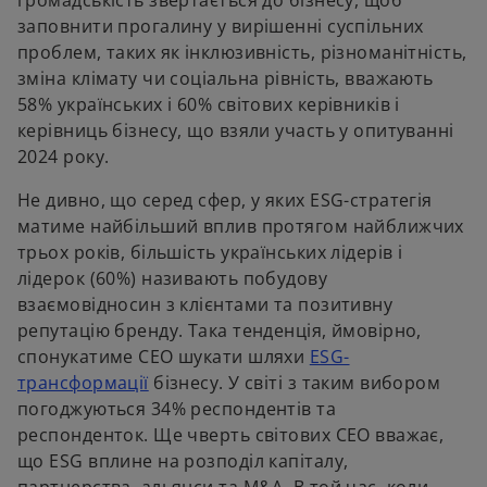
заповнити прогалину у вирішенні суспільних
проблем, таких як інклюзивність, різноманітність,
зміна клімату чи соціальна рівність, вважають
58% українських і 60% світових керівників і
керівниць бізнесу, що взяли участь у опитуванні
2024 року.
Не дивно, що серед сфер, у яких ESG-стратегія
матиме найбільший вплив протягом найближчих
трьох років, більшість українських лідерів і
лідерок (60%) називають побудову
взаємовідносин з клієнтами та позитивну
репутацію бренду. Така тенденція, ймовірно,
спонукатиме СЕО шукати шляхи
ESG-
o
трансформації
бізнесу. У світі з таким вибором
p
погоджуються 34% респондентів та
e
респонденток. Ще чверть світових СЕО вважає,
n
що ESG вплине на розподіл капіталу,
s
партнерства, альянси та M&A. В той час, коли