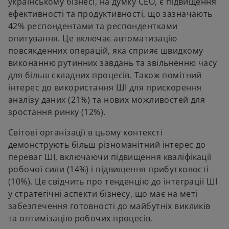
українському бізнесі, на думку СЕО, є підвищення
ефективності та продуктивності, що зазначають
42% респондентами та респондентками
опитування. Це включає автоматизацію
повсякденних операцій, яка сприяє швидкому
виконанню рутинних завдань та звільненню часу
для більш складних процесів. Також помітний
інтерес до використання ШІ для прискорення
аналізу даних (21%) та нових можливостей для
зростання ринку (12%).
Світові організації в цьому контексті
демонструють більш різноманітний інтерес до
переваг ШІ, включаючи підвищення кваліфікації
робочої сили (14%) і підвищення прибутковості
(10%). Це свідчить про тенденцію до інтеграції ШІ
у стратегічні аспекти бізнесу, що має на меті
забезпечення готовності до майбутніх викликів
та оптимізацію робочих процесів.