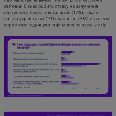
i
світовий бізнес робить ставку на залучення
n
наступного покоління талантів (17%), така ж
a
частка українських СЕО вважає, що ESG-стратегія
n
сприятиме підвищенню фінансових результатів.
e
w
t
a
b