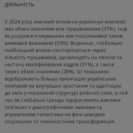
діяльність
У 2024 році значний вплив на українські компанії
має обмін знаннями між працівниками (37%), тоді
як розрив в очікуваннях між поколіннями також
виявився важливим (33%). Водночас, глобально
найбільший вплив спостерігається через
кількість працівників, що виходять на пенсію та
нестачу кваліфікованих кадрів (31%), а також
через обмін знаннями (28%). Ці показники
відображають більшу орієнтацію українських
компаній на внутрішнє зростання та адаптацію
до змін у поколінній структурі робочої сили, в той
час як глобальні тренди підкреслюють виклики
пов’язані з демографічними змінами та
управлінням талантами на фоні швидких
соціальних та технологічних трансформацій.