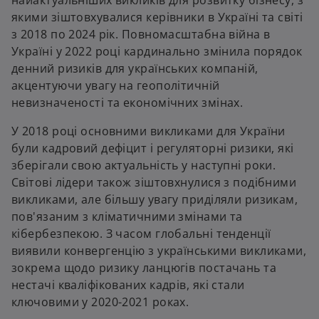
найактуальніших викликів для розвитку бізнесу, з
якими зіштовхувалися керівники в Україні та світі
з 2018 по 2024 рік. Повномасштабна війна в
Україні у 2022 році кардинально змінила порядок
денний ризиків для українських компаній,
акцентуючи увагу на геополітичній
невизначеності та економічних змінах.
У 2018 році основними викликами для України
були кадровий дефіцит і регуляторні ризики, які
зберігали свою актуальність у наступні роки.
Світові лідери також зіштовхнулися з подібними
викликами, але більшу увагу приділяли ризикам,
пов'язаним з кліматичними змінами та
кібербезпекою. З часом глобальні тенденції
виявили конвергенцію з українськими викликами,
зокрема щодо ризику ланцюгів постачань та
нестачі кваліфікованих кадрів, які стали
ключовими у 2020-2021 роках.