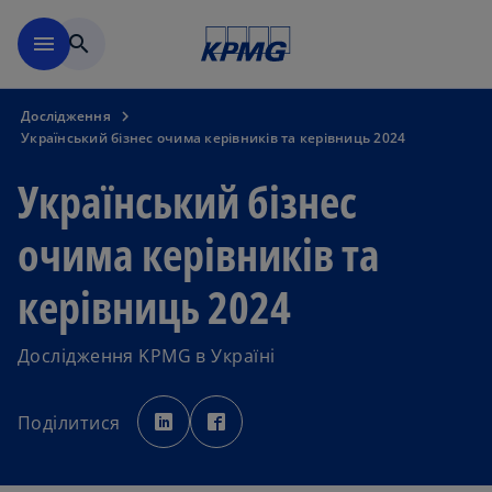
Перейти до основного вмі
menu
search
Дослідження
Український бізнес очима керівників та керівниць 2024
Український бізнес
очима керівників та
керівниць 2024
Дослідження KPMG в Україні
o
o
p
p
Поділитися
e
e
n
n
s
s
i
i
n
n