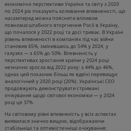
економічні перспективи України та світу з 2020
по 2024 рік показують коливання впевненості, що
насамперед можна пояснити впливом
повномасштабного вторгнення Росії в Україну,
що почалося у 2022 році та досі триває. В Україні
рівень впевненості в компаніях під час війни
становив 65%, змінившись до 54% у 2024, у
галузях — з 65% до 50%. Впевненість у
перспективах зростання країни у 2024 році
незначно зросла від 2022 року: з 44% до 46%,
однак цей показник більш як вдвічі перевищує
аналогічний у 2020 році (20%). Українські СЕО
продовжують демонструвати стримані
очікування щодо світової економіки — у 2024
році це 37%.
На світовому рівні впевненість у всіх аспектах
виявилася значно вищою, відображаючи
стабільніші та оптимістичніші очікування: