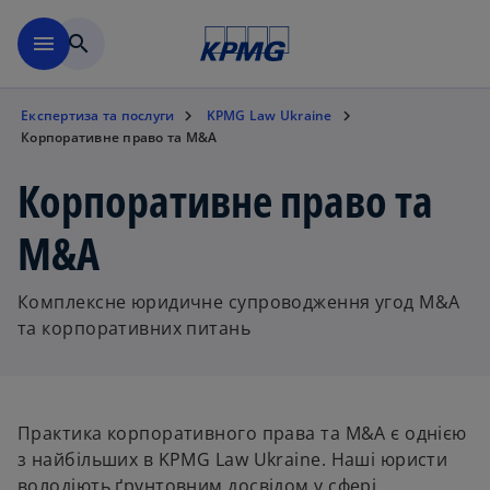
Перейти до основного вмі
menu
search
Експертиза та послуги
KPMG Law Ukraine
Корпоративне право та M&A
Корпоративне право та
M&A
Комплексне юридичне супроводження угод M&A
та корпоративних питань
Практика корпоративного права та M&A є однією
з найбільших в KPMG Law Ukraine. Наші юристи
володіють ґрунтовним досвідом у сфері