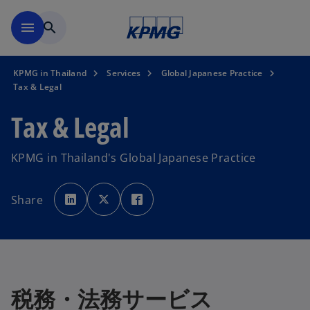
Skip to main content
menu
search
KPMG in Thailand
Services
Global Japanese Practice
Tax & Legal
Tax & Legal
KPMG in Thailand's Global Japanese Practice
o
o
o
p
p
p
Share
e
e
e
n
n
n
s
s
s
i
i
i
n
n
n
a
a
a
n
n
n
e
e
e
w
w
w
t
t
t
a
a
a
税務・法務サービス
b
b
b