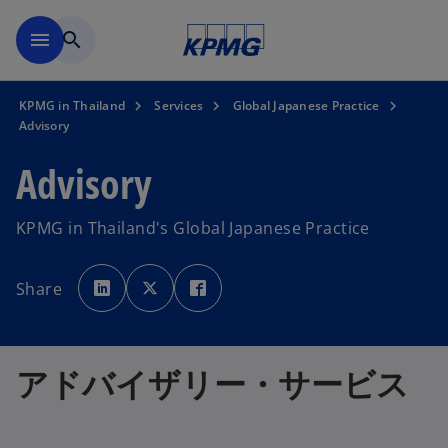
Skip to main content
menu
search
KPMG in Thailand
Services
Global Japanese Practice
Advisory
Advisory
KPMG in Thailand's Global Japanese Practice
o
o
o
p
p
p
Share
e
e
e
n
n
n
s
s
s
i
i
i
n
n
n
a
a
a
n
n
n
アドバイザリー・サービス
e
e
e
w
w
w
t
t
t
a
a
a
b
b
b