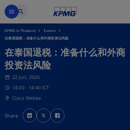
Skip to main content
menu
search
KPMG in Thailand
Events
在泰国退税：准备什么和外商投资法风险
在泰国退税：准备什么和外商
投资法风险
22 Jun, 2026
date_range
14:00 - 14:40 ICT
schedule
Cisco Webex
location_on
o
o
o
p
p
p
Share
e
e
e
n
n
n
s
s
s
i
i
i