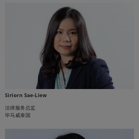
e
w
w
t
t
a
a
b
b
Siriorn Sae-Liew
法律服务总监
毕马威泰国