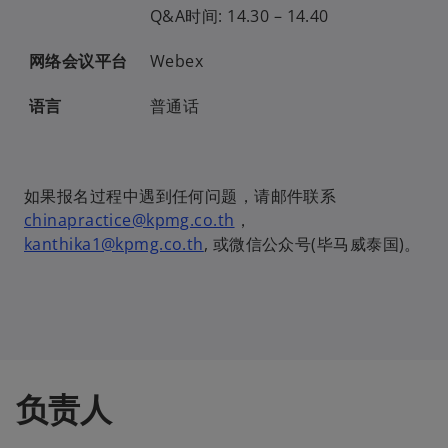
Q&A时间: 14.30 – 14.40
网络会议平台
Webex
语言
普通话
如果报名过程中遇到任何问题，请邮件联系
o
chinapractice@kpmg.co.th
，
o
p
kanthika1@kpmg.co.th
, 或微信公众号(毕马威泰国)。
p
e
e
n
n
s
s
i
i
n
n
a
负责人
a
n
n
e