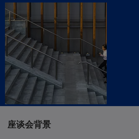
n
n
n
a
a
a
n
n
n
e
e
e
w
w
w
t
t
t
a
a
a
b
b
b
座谈会背景