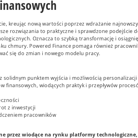
y
 finansowych
cie, kreując nową wartości poprzez wdrażanie najnowsz
V
sze rozwiązania to praktyczne i sprawdzone podejście d
logicznych. Oznacza to szybką transformację i osiągnię
isku chmury. Powered Finance pomaga również pracowni
ać się do zmian i nowego modelu pracy.
i
 z solidnym punktem wyjścia i możliwością personalizacji
w finansowych, wiodących praktyk i przepływów proces
d
eczności
ot z inwestycji
adczeniem pracowników
e
ne przez wiodące na rynku platformy technologiczne