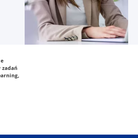
ie
w zadań
earning,