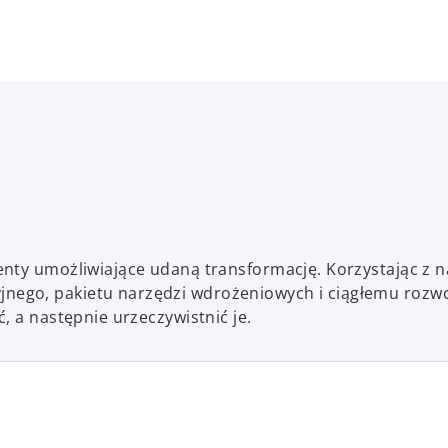
o
enty umożliwiające udaną transformację. Korzystając z 
ego, pakietu narzędzi wdrożeniowych i ciągłemu rozwo
, a następnie urzeczywistnić je.