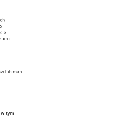
ych
o
cie
kom i
ów lub map
, w tym