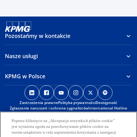
Pozostańmy w kontakcie
Nasze usługi
KPMG w Polsce
o
o
o
o
o
o
p
p
p
p
p
p
Zastrzeżenia prawne
e
e
Polityka prywatności
e
e
Dostępność
e
e
Zgłaszanie naruszeń i ochrona sygnalistów
International Hotline
n
n
n
n
n
n
s
s
s
s
s
s
Poprzez kliknięcie na „Akceptacja wszystkich plików cookie”
© 2026 KPMG Sp. z o.o., polska spółka z ograniczoną
i
i
i
i
i
i
odpowiedzialnością i członek globalnej organizacji KPMG składającej
jest wyrażona zgoda na przechowywanie plików cookie na
się z niezależnych spółek członkowskich stowarzyszonych z KPMG
n
n
n
n
n
n
swoim urządzeniu w celu usprawnienia korzystania z nawigacji