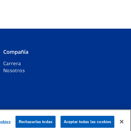
Compañía
Carrera
Nosotros
global KPMG de firmas miembro independientes afiliadas a KPMG
ookies
Rechazarlas todas
Aceptar todas las cookies