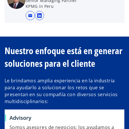
Senior Managing Partner
KPMG in Peru
mail
s
e
a
b
r
Nuestro enfoque está en generar
e
e
soluciones para el cliente
n
u
Le brindamos amplia experiencia en la industria
n
para ayudarlo a solucionar los retos que se
a
presentan en su compañía con diversos servicios
p
multidisciplinarios:
e
s
t
Advisory
a
Somos asesores de negocios; los ayudamos a