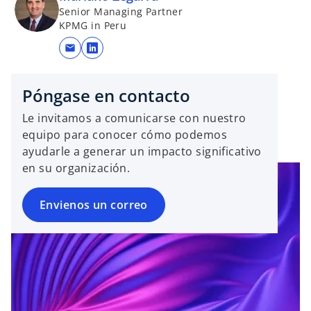
Senior Managing Partner
KPMG in Peru
mail
s
e
a
Póngase en contacto
b
Le invitamos a comunicarse con nuestro
r
equipo para conocer cómo podemos
e
ayudarle a generar un impacto significativo
e
en su organización.
n
u
Envienos un correo
n
a
p
e
s
t
a