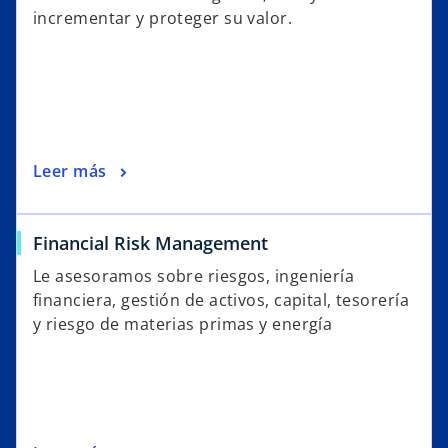
ñ
incrementar y proteger su valor.
a
n
u
e
v
a
Leer más
Financial Risk Management
Le asesoramos sobre riesgos, ingeniería
financiera, gestión de activos, capital, tesorería
y riesgo de materias primas y energía