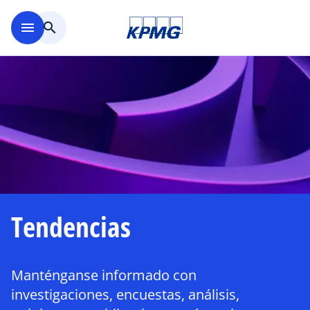
Saltar al contenido principal
menu
search
Tendencias
Manténganse informado con
investigaciones, encuestas, análisis,