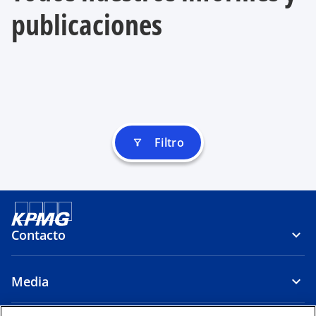
publicaciones
Filtro
filter_alt
Contacto
Media