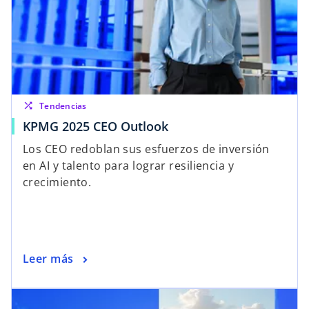
shuffle
Tendencias
KPMG 2025 CEO Outlook
Los CEO redoblan sus esfuerzos de inversión
en AI y talento para lograr resiliencia y
crecimiento.
Leer más