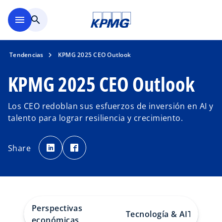
Saltar al contenido principal
menu
search
Tendencias
KPMG 2025 CEO Outlook
KPMG 2025 CEO Outlook
Los CEO redoblan sus esfuerzos de inversión en AI y
talento para lograr resiliencia y crecimiento.
s
s
e
e
Share
a
a
b
b
r
r
e
e
e
e
n
n
u
u
n
n
a
a
p
p
Perspectivas
e
e
Tecnología & AI
Talento
s
s
económicas
t
t