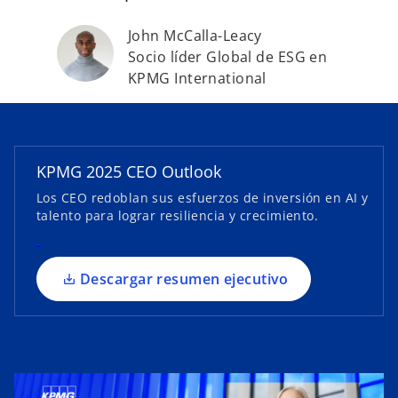
s
John McCalla-Leacy
e
Socio líder Global de ESG en
a
KPMG International
b
r
e
e
KPMG 2025 CEO Outlook
n
Los CEO redoblan sus esfuerzos de inversión en AI y
u
talento para lograr resiliencia y crecimiento.
n
a
p
Descargar resumen ejecutivo
e
s
t
a
ñ
a