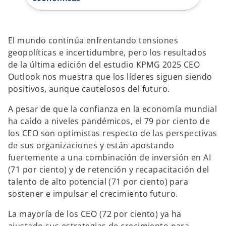
a
a
ñ
ñ
a
a
n
n
u
u
e
e
El mundo continúa enfrentando tensiones
v
v
a
a
geopolíticas e incertidumbre, pero los resultados
de la última edición del estudio KPMG 2025 CEO
Outlook nos muestra que los líderes siguen siendo
positivos, aunque cautelosos del futuro.
A pesar de que la confianza en la economía mundial
ha caído a niveles pandémicos, el 79 por ciento de
los CEO son optimistas respecto de las perspectivas
de sus organizaciones y están apostando
fuertemente a una combinación de inversión en AI
(71 por ciento) y de retención y recapacitación del
talento de alto potencial (71 por ciento) para
sostener e impulsar el crecimiento futuro.
La mayoría de los CEO (72 por ciento) ya ha