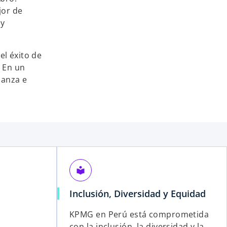
jor de
 y
el éxito de
 En un
ianza e
local_library
Inclusión, Diversidad y Equidad
KPMG en Perú está comprometida
con la inclusión, la diversidad y la