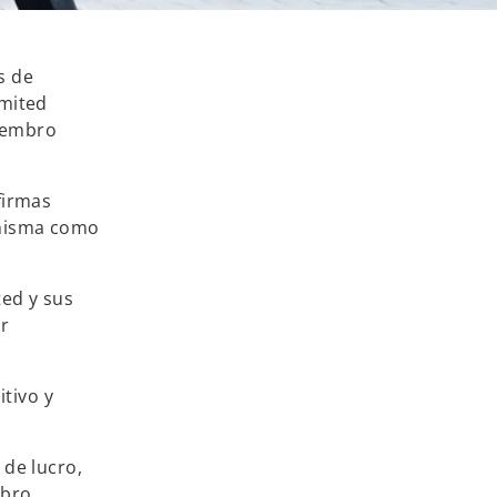
s de
imited
miembro
firmas
 misma como
ted y sus
r
tivo y
 de lucro,
mbro.