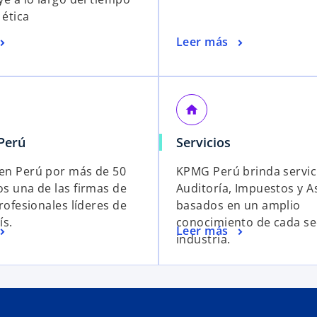
ética
Leer más
home
Perú
Servicios
en Perú por más de 50
KPMG Perú brinda servic
s una de las firmas de
Auditoría, Impuestos y A
rofesionales líderes de
basados en un amplio
ís.
conocimiento de cada se
Leer más
industria.