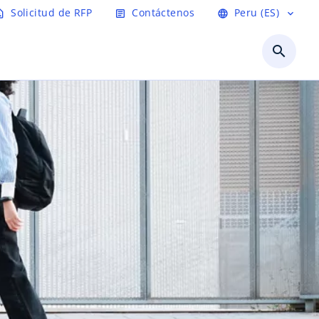
Solicitud de RFP
Contáctenos
Peru (ES)
t_page
article
language
expand_more
search