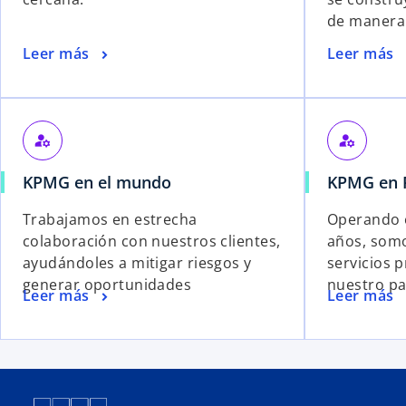
de manera 
Leer más
Leer más
manage_accounts
manage_accounts
KPMG en el mundo
KPMG en 
Trabajamos en estrecha
Operando 
colaboración con nuestros clientes,
años, somo
ayudándoles a mitigar riesgos y
servicios p
generar oportunidades
nuestro pa
Leer más
Leer más