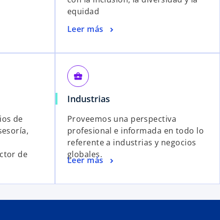
equidad
Leer más
business_center
Industrias
ios de
Proveemos una perspectiva
sesoría,
profesional e informada en todo lo
referente a industrias y negocios
ctor de
globales.
Leer más