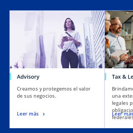
Advisory
Tax & L
Creamos y protegemos el valor
Brindamo
de sus negocios.
una exte
legales 
obligacio
Leer más
Leer má
federales