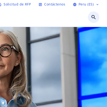
Solicitud de RFP
Contáctenos
Peru (ES)
t_page
article
language
expand_more
search