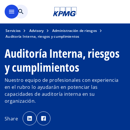
Saltar al contenido principal
menu
search
Servicios
Advisory
Administración de riesgos
Auditoría Interna, riesgos y cumplimientos
Auditoría Interna, riesgos
y cumplimientos
Nuestro equipo de profesionales con experiencia
en el rubro lo ayudarán en potenciar las
capacidades de auditoría interna en su
organización.
s
s
e
e
Share
a
a
b
b
r
r