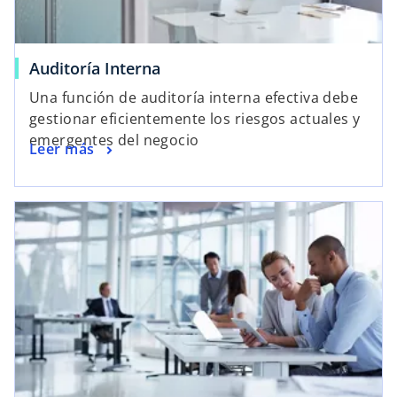
a
ñ
a
Auditoría Interna
n
Una función de auditoría interna efectiva debe
u
gestionar eficientemente los riesgos actuales y
e
emergentes del negocio
v
Leer más
a