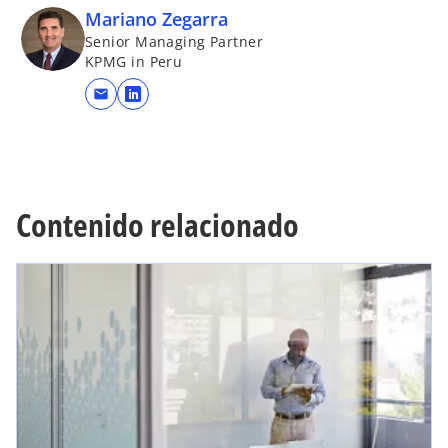
Mariano Zegarra
Senior Managing Partner
KPMG in Peru
mail
s
e
a
b
r
Contenido relacionado
e
e
n
u
n
a
p
e
s
t