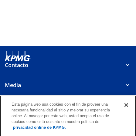
Contacto
Media
Compañía
Esta página web usa cookies con el fin de proveer una
necesaria funcionalidad al sitio y mejorar su experiencia
online. Al navegar por esta web, usted acepta el uso de
s
s
s
s
s
cookies como está descrito en nuestra política de
e
e
e
e
e
privacidad online de KPMG.
Legal
a
Privacy
Accesibilidad
a
a
Glosario
a
a