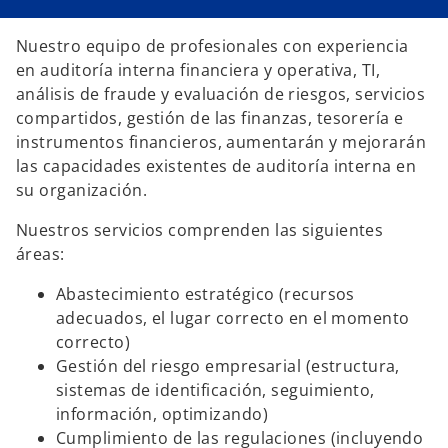
e
e
e
e
n
n
u
u
Nuestro equipo de profesionales con experiencia
n
n
a
a
en auditoría interna financiera y operativa, TI,
p
p
e
e
análisis de fraude y evaluación de riesgos, servicios
s
s
t
t
compartidos, gestión de las finanzas, tesorería e
a
a
ñ
ñ
instrumentos financieros, aumentarán y mejorarán
a
a
n
n
las capacidades existentes de auditoría interna en
u
u
e
e
su organización.
v
v
a
a
Nuestros servicios comprenden las siguientes
áreas:
Abastecimiento estratégico (recursos
adecuados, el lugar correcto en el momento
correcto)
Gestión del riesgo empresarial (estructura,
sistemas de identificación, seguimiento,
información, optimizando)
Cumplimiento de las regulaciones (incluyendo