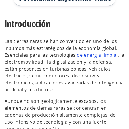
s
s
t
t
a
a
ñ
ñ
a
a
Introducción
n
n
u
u
e
e
v
v
a
a
Las tierras raras se han convertido en uno de los
insumos más estratégicos de la economía global.
Esenciales para las tecnologías
de energía limpia
, la
electromovilidad , la digitalización y la defensa,
están presentes en turbinas eólicas, vehículos
eléctricos, semiconductores, dispositivos
electrónicos, aplicaciones avanzadas de inteligencia
artificial y mucho más.
Aunque no son geológicamente escasos, los
elementos de tierras raras se concentran en
cadenas de producción altamente complejas, de
uso intensivo de tecnología y con una fuerte
concentración geográfica.