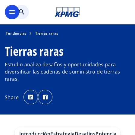
Saltar al contenido principal
menu
search
Tendencias
Tierras raras
Tierras raras
Estudio analiza desafíos y oportunidades para
diversificar las cadenas de suministro de tierras
raras.
s
s
e
e
Share
a
a
b
b
r
r
e
e
e
e
n
n
u
u
n
n
a
a
p
p
Introducción
Estrategia
Desafíos
Potencial
Camino
e
e