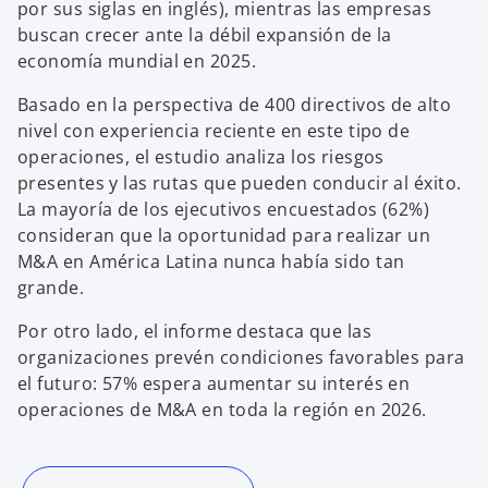
por sus siglas en inglés), mientras las empresas
a
a
n
n
buscan crecer ante la débil expansión de la
u
u
e
e
economía mundial en 2025.
v
v
a
a
Basado en la perspectiva de 400 directivos de alto
nivel con experiencia reciente en este tipo de
operaciones, el estudio analiza los riesgos
presentes y las rutas que pueden conducir al éxito.
La mayoría de los ejecutivos encuestados (62%)
consideran que la oportunidad para realizar un
M&A en América Latina nunca había sido tan
grande.
Por otro lado, el informe destaca que las
organizaciones prevén condiciones favorables para
el futuro: 57% espera aumentar su interés en
operaciones de M&A en toda la región en 2026.