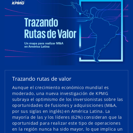
a
y
V
s
Trazando rutas de valor
e
a
Aunque el crecimiento económico mundial es
b
moderado, una nueva investigación de KPMG
i
subraya el optimismo de los inversionistas sobre las
r
oportunidades de fusiones y adquisiciones (M&A,
e
por sus siglas en inglés) en América Latina. La
e
mayoría de las y los líderes (62%) consideran que la
n
d
oportunidad para realizar este tipo de operaciones
u
en la región nunca ha sido mayor, lo que implica un