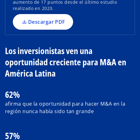
aumento de 17 puntos desde el último estudio
n
realizado en 2023.
a
p
e
Descargar PDF
e
s
t
a
Los inversionistas ven una
o
ñ
oportunidad creciente para M&A en
a
n
América Latina
u
e
62%
v
a
afirma que la oportunidad para hacer M&A en la
región nunca había sido tan grande
57%