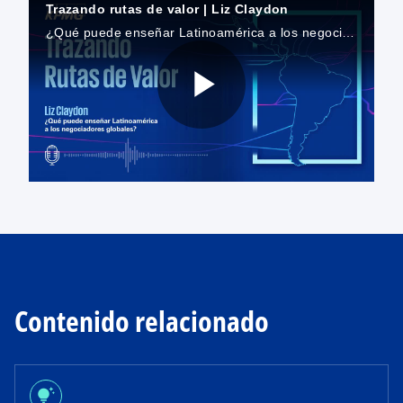
Trazando rutas de valor | Liz Claydon
¿Qué puede enseñar Latinoamérica a los negociadores globales?
P
l
a
Contenido relacionado
y
tips_and_updates