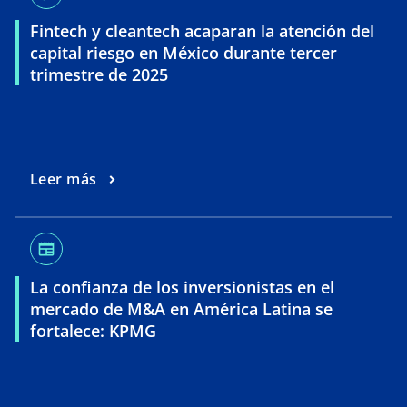
Fintech y cleantech acaparan la atención del
capital riesgo en México durante tercer
V
trimestre de 2025
i
Leer más
d
newspaper
La confianza de los inversionistas en el
mercado de M&A en América Latina se
fortalece: KPMG
e