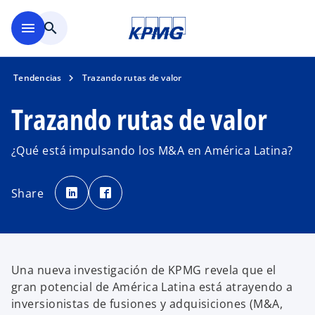
Saltar al contenido principal
menu
search
Tendencias
Trazando rutas de valor
Trazando rutas de valor
¿Qué está impulsando los M&A en América Latina?
s
s
e
e
Share
a
a
b
b
r
r
e
e
e
e
n
n
u
u
n
n
a
a
Una nueva investigación de KPMG revela que el
p
p
e
e
gran potencial de América Latina está atrayendo a
s
s
t
t
inversionistas de fusiones y adquisiciones (M&A,
a
a
ñ
ñ