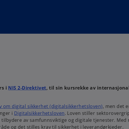
rs i
NIS 2-Direktivet
, til sin kursrekke av internasjona
v om digital sikkerhet (digitalsikkerhetsloven)
, men det e
inger i
Digitalsikkerhetsloven
. Loven stiller sektorovergr
r tilbydere av samfunnsviktige og digitale tjenester. Med
åde og det stilles krav til sikkerhet i leverandørkjeder.