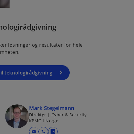
nologirådgivning
ker løsninger og resultater for hele
omheten.
til teknologirådgivning
Mark Stegelmann
Direktør | Cyber & Security
KPMG i Norge
mail
call