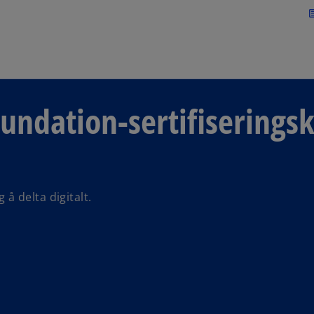
Skip to navigation
art
undation-sertifiserings
å delta digitalt.