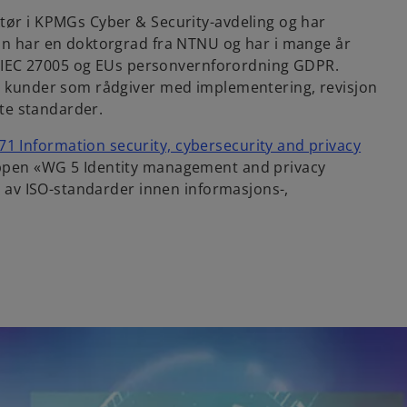
tør i KPMGs Cyber & Security-avdeling og har
Han har en doktorgrad fra NTNU og har i mange år
ISO/IEC 27005 og EUs personvernforordning GDPR.
ge kunder som rådgiver med implementering, revisjon
rte standarder.
71 Information security, cybersecurity and privacy
uppen «WG 5 Identity management and privacy
ng av ISO-standarder innen informasjons-,