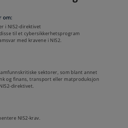
r om:
 i NIS2-direktivet
e disse til et cybersikkerhetsprogram
samsvar med kravene i NIS2.
samfunnskritiske sektorer, som blant annet
ank og finans, transport eller matproduksjon
IS2-direktivet.
mentere NIS2-krav.