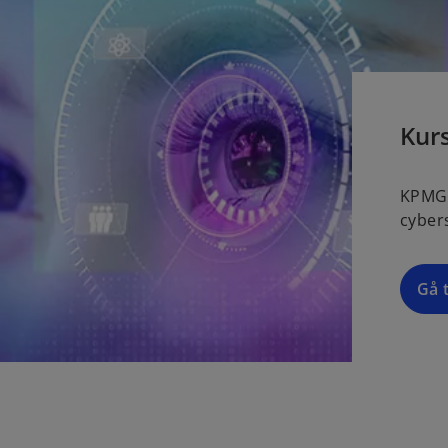
Kurs
KPMG 
cyber
Gå 