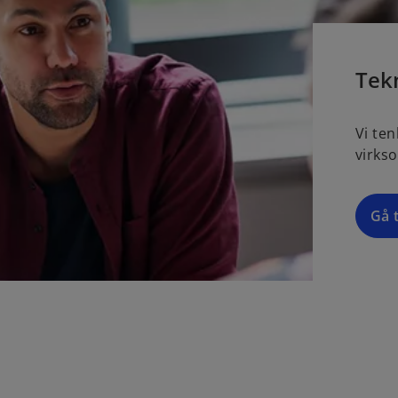
Tek
Vi ten
virks
Gå 