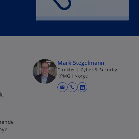
Mark Stegelmann
Direktør | Cyber & Security
KPMG i Norge
mail
call
o
lt
p
e
n
r
s
ipende
i
 nye
n