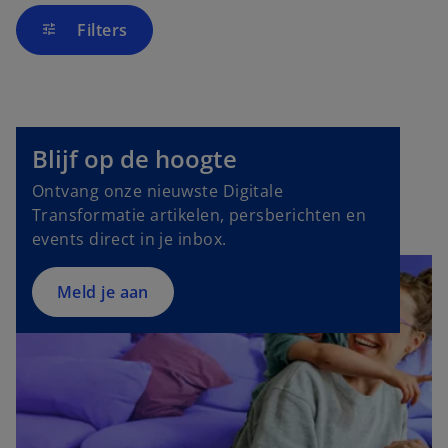
Filters
tune
o
p
Blijf op de hoogte
e
Ontvang onze nieuwste Digitale
n
Transformatie artikelen, persberichten en
s
events direct in je inbox.
i
n
a
Meld je aan
n
e
w
t
a
b