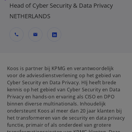
Head of Cyber Security & Data Privacy
NETHERLANDS
call
mail
o
p
e
n
Koos is partner bij KPMG en verantwoordelijk
s
voor de adviesdienstverlening op het gebied van
i
Cyber Security en Data Privacy. HIj heeft brede
n
kennis op het gebied van Cyber Security en Data
a
Privacy en hands-on ervaring als CISO en DPO
n
binnen diverse multinationals. Inhoudelijk
e
ondersteunt Koos al meer dan 20 jaar klanten bij
w
het transformeren van de security en data privacy
t
functie, primair of als onderdeel van grotere
a