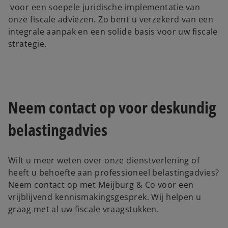
o
voor een soepele juridische implementatie van
p
onze fiscale adviezen. Zo bent u verzekerd van een
e
integrale aanpak en een solide basis voor uw fiscale
n
strategie.
s
i
n
a
Neem contact op voor deskundig
n
e
belastingadvies
w
t
a
Wilt u meer weten over onze dienstverlening of
b
heeft u behoefte aan professioneel belastingadvies?
Neem contact op met Meijburg & Co voor een
vrijblijvend kennismakingsgesprek. Wij helpen u
graag met al uw fiscale vraagstukken.