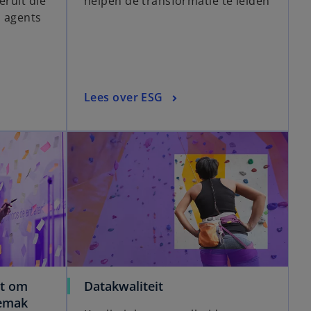
eruit die
helpen de transformatie te leiden
I agents
Lees over ESG
gt om
Datakwaliteit
gemak