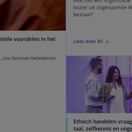
Hoe ziet een organisatie 
louter uit zogenaamde A
bestaat?
ntiële voordelen in het
Lees over AI
c. zou kunnen betekenen
Ethisch handelen vraa
taal, zelfkennis en on