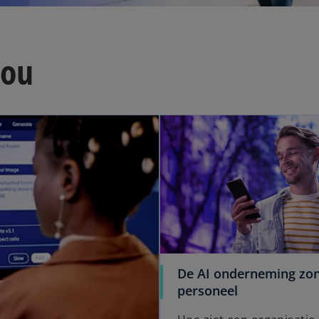
jou
De AI onderneming zo
personeel