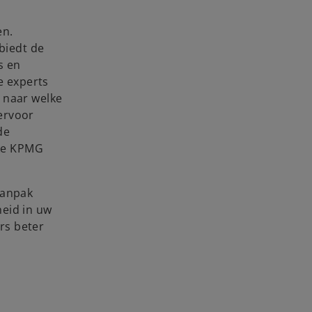
en.
 biedt de
s en
e experts
 naar welke
ervoor
de
lke KPMG
aanpak
heid in uw
rs beter