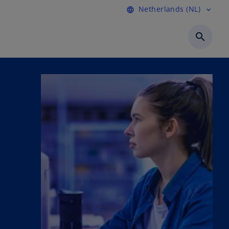
Netherlands (NL)
language
expand_more
search