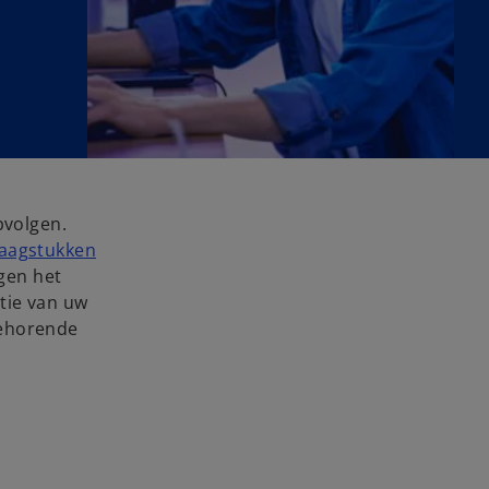
pvolgen.
raagstukken
gen het
tie van uw
behorende