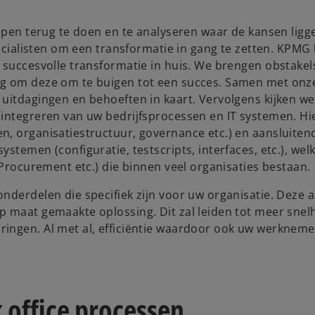
appen terug te doen en te analyseren waar de kansen ligg
pecialisten om een transformatie in gang te zetten. KPMG
 succesvolle transformatie in huis. We brengen obstakel
ag om deze om te buigen tot een succes. Samen met onz
uitdagingen en behoeften in kaart. Vervolgens kijken we
 integreren van uw bedrijfsprocessen en IT systemen. Hi
n, organisatiestructuur, governance etc.) en aansluiten
stemen (configuratie, testscripts, interfaces, etc.), we
 Procurement etc.) die binnen veel organisaties bestaan.
nderdelen die specifiek zijn voor uw organisatie. Deze 
p maat gemaakte oplossing. Dit zal leiden tot meer snel
ingen. Al met al, efficiëntie waardoor ook uw werkneme
 office processen