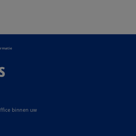
Naar hoofdinhoud gaan
ormatie
s
office binnen uw