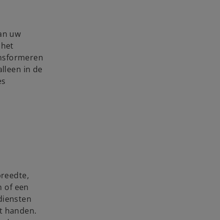
van uw
 het
ansformeren
lleen in de
es
breedte,
n of een
diensten
it handen.