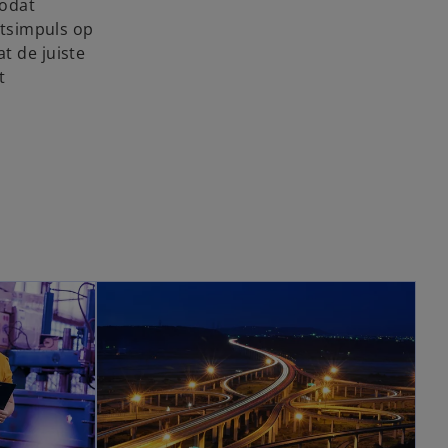
zodat
itsimpuls op
t de juiste
t