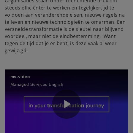
Organisaties staan onder toenemende druk om
steeds efficiënter te werken en tegelijkertijd te
voldoen aan veranderende eisen, nieuwe regels na
te leven en nieuwe technologieën te omarmen. Een
versnelde transformatie is de sleutel naar blijvend
voordeel, maar niet de eindbestemming. Want
tegen de tijd dat je er bent, is deze vaak al weer
gewijzigd.
ms-video
Managed Services English
P