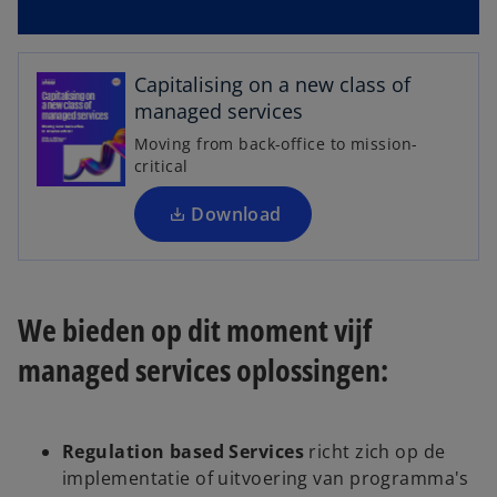
o
p
e
Capitalising on a new class of
n
managed services
s
Moving from back-office to mission-
i
critical
n
a
Download
n
e
w
t
We bieden op dit moment vijf
a
managed services oplossingen:
b
Regulation based Services
richt zich op de
implementatie of uitvoering van programma's