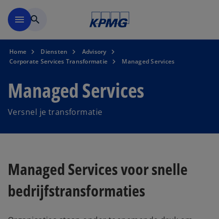
Naar hoofdinhoud gaan
menu
search
Home
Diensten
Advisory
Corporate Services Transformatie
Managed Services
Managed Services
Versnel je transformatie
Managed Services voor snelle
bedrijfstransformaties