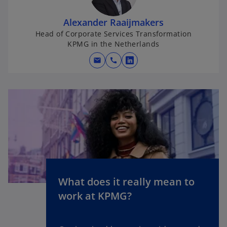
Alexander Raaijmakers
Head of Corporate Services Transformation
KPMG in the Netherlands
mail
call
o
p
e
n
s
i
n
a
n
e
What does it really mean to
o
w
work at KPMG?
p
t
e
a
n
b