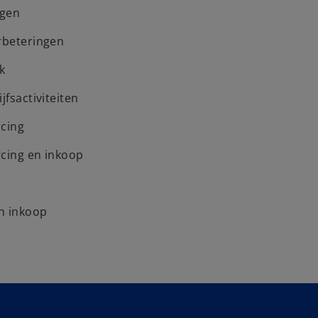
ngen
erbeteringen
k
jfsactiviteiten
rcing
rcing en inkoop
n inkoop