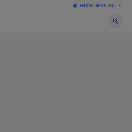
Netherlands (NL)
language
expand_more
search