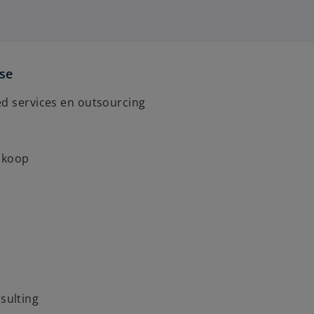
ise
ed services en outsourcing
inkoop
ulting