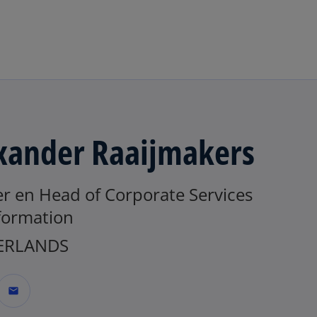
Naar hoofdinhoud gaan
xander Raaijmakers
er en Head of Corporate Services
formation
ERLANDS
mail