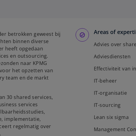
Areas of expert
nder betrokken geweest bij
hten binnen diverse
Advies over shar
er heeft opgedaan
ices en outsourcing.
Adviesdiensten
gezonden naar KPMG
Effectiviteit van 
 voor het opzetten van
ory team en de markt
IT-beheer
IT-organisatie
n 30 shared services,
usiness services
IT-sourcing
albaarheidsstudies,
Lean six sigma
e, implementatie,
iceert regelmatig over
Management Cons
.