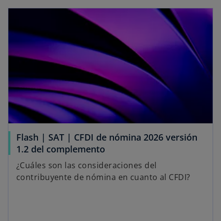
ñ
ñ
ñ
a
a
a
n
n
n
u
u
u
e
e
e
v
v
v
a
a
a
Flash | SAT | CFDI de nómina 2026 versión
1.2 del complemento
¿Cuáles son las consideraciones del
contribuyente de nómina en cuanto al CFDI?