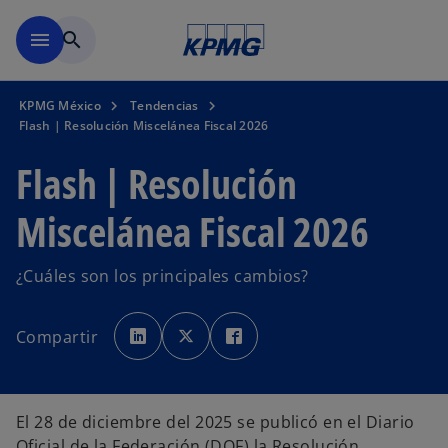
Saltar al contenido principal
menu
search
KPMG México
Tendencias
Flash | Resolución Miscelánea Fiscal 2026
Flash | Resolución
Miscelánea Fiscal 2026
¿Cuáles son los principales cambios?
s
s
s
e
e
e
Compartir
a
a
a
b
b
b
r
r
r
e
e
e
e
e
e
n
n
n
u
u
u
El 28 de diciembre del 2025 se publicó en el Diario
n
n
n
a
a
a
Oficial de la Federación (DOF) la Resolución