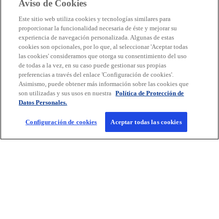
Aviso de Cookies
¿Qué implicaciones tiene para la deducción de
Este sitio web utiliza cookies y tecnologías similares para
gastos de propaganda y publicidad para
proporcionar la funcionalidad necesaria de éste y mejorar su
efectos del ISR?
experiencia de navegación personalizada. Algunas de estas
cookies son opcionales, por lo que, al seleccionar 'Aceptar todas
las cookies' consideramos que otorga su consentimiento del uso
de todas a la vez, en su caso puede gestionar sus propias
preferencias a través del enlace 'Configuración de cookies'.
Asimismo, puede obtener más información sobre las cookies que
son utilizadas y sus usos en nuestra
Política de Protección de
Leer más
Datos Personales.
Configuración de cookies
Aceptar todas las cookies
Contacto
Media