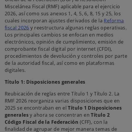
p
p
p
e
e
e
Miscelánea Fiscal (RMF) aplicable para el ejercicio
s
s
s
t
t
t
2026, así como sus anexos 1, 4, 5, 6, 8, 15 y 25, los
a
a
a
ñ
ñ
ñ
cuales incorporan ajustes derivados de la
Reforma
a
a
a
n
n
n
fiscal 2026
y reestructura algunas reglas operativas.
u
u
u
e
e
e
Los principales cambios se enfocan en medios
v
v
v
a
a
a
electrónicos, opinión de cumplimiento, emisión de
comprobante fiscal digital por internet (CFDI),
procedimientos de devolución y controles por parte
de la autoridad fiscal, así como en plataformas
digitales.
Título 1: Disposiciones generales
Reubicación de reglas entre Título 1 y Título 2. La
RMF 2026 reorganiza varias disposiciones que en
2025 se encontraban en el
Título 1 Disposiciones
generales
y ahora se concentran en
Título 2
Código Fiscal de la Federación
(CFF), con la
finalidad de agrupar de mejor manera temas de