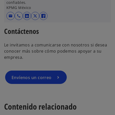
confiables.
KPMG México
mail
call
s
s
s
e
e
e
Contáctenos
a
a
a
b
b
b
r
r
r
Le invitamos a comunicarse con nosotros si desea
e
e
e
conocer más sobre cómo podemos apoyar a su
e
e
e
empresa.
n
n
n
u
u
u
n
n
n
Envíenos un correo
a
a
a
p
p
p
e
e
e
s
s
s
Contenido relacionado
t
t
t
a
a
a