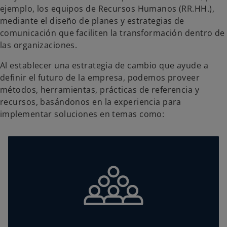
ejemplo, los equipos de Recursos Humanos (RR.HH.),
mediante el diseño de planes y estrategias de
comunicación que faciliten la transformación dentro de
las organizaciones.
Al establecer una estrategia de cambio que ayude a
definir el futuro de la empresa, podemos proveer
métodos, herramientas, prácticas de referencia y
recursos, basándonos en la experiencia para
implementar soluciones en temas como:
Brindamos un diagnóstico integral que
evalúa riesgos para hacer frente a un
cambio de gran escala, incorporando los
elementos clave de una estrategia de
gestión que incluye la transformación en la
cultura, patrocinios, y el diseño de la