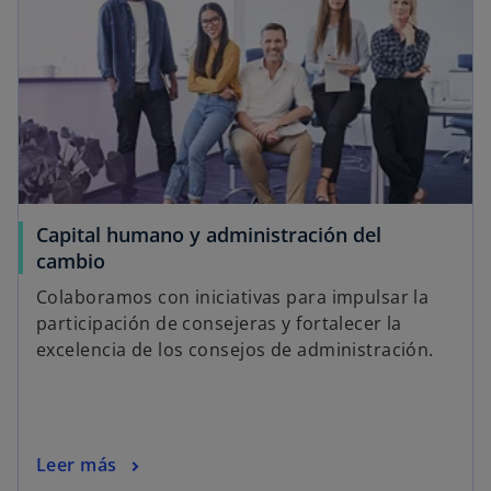
u
u
u
e
e
e
v
v
v
a
a
a
Capital humano y administración del
cambio
Colaboramos con iniciativas para impulsar la
participación de consejeras y fortalecer la
excelencia de los consejos de administración.
Leer más