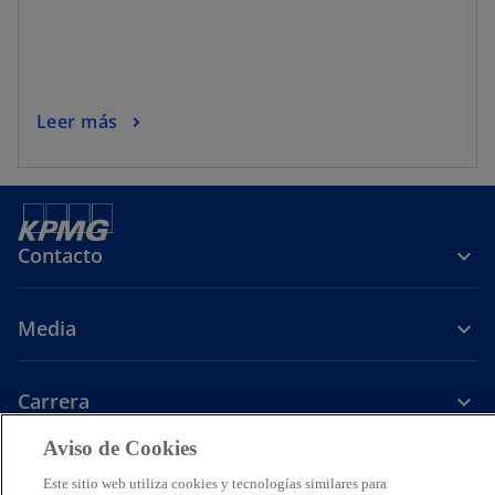
Leer más
Contacto
Media
Carrera
s
s
s
s
Aviso de Cookies
e
e
e
e
Este sitio web utiliza cookies y tecnologías similares para