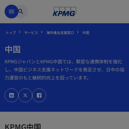
Skip to main content
menu
search
トップ
サービス
海外進出支援窓口
中国
中国
KPMGジャパンとKPMG中国では、緊密な連携体制を強化
し、中国ビジネス支援ネットワークを発足させ、日中の協
力運営のもと継続的向上を図っています。
新
新
新
し
し
し
い
い
い
タ
タ
タ
ブ
ブ
ブ
で
で
で
開
開
開
く
く
く
KPMG中国