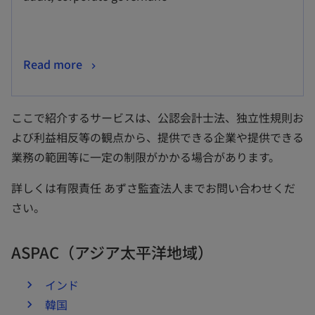
ブ
で
開
新
Read more
く
し
い
ここで紹介するサービスは、公認会計士法、独立性規則お
タ
よび利益相反等の観点から、提供できる企業や提供できる
ブ
業務の範囲等に一定の制限がかかる場合があります。
で
開
詳しくは有限責任 あずさ監査法人までお問い合わせくだ
く
さい。
ASPAC（アジア太平洋地域）
インド
韓国