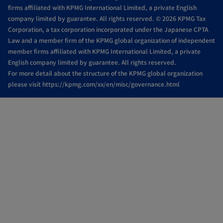
firms affiliated with KPMG International Limited, a private English
開
開
開
開
開
company limited by guarantee. All rights reserved. © 2026 KPMG Tax
く
く
く
く
く
Corporation, a tax corporation incorporated under the Japanese CPTA
Law and a member firm of the KPMG global organization of independent
member firms affiliated with KPMG International Limited, a private
English company limited by guarantee. All rights reserved.
For more detail about the structure of the KPMG global organization
please visit https://kpmg.com/xx/en/misc/governance.html