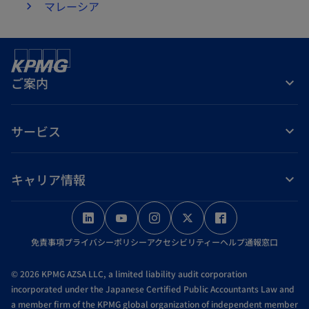
マレーシア
ご案内
サービス
キャリア情報
新
新
新
新
新
し
し
し
し
し
免責事項
プライバシーポリシー
アクセシビリティー
ヘルプ
通報窓口
い
い
い
い
い
タ
タ
タ
タ
タ
© 2026 KPMG AZSA LLC, a limited liability audit corporation
ブ
ブ
ブ
ブ
ブ
incorporated under the Japanese Certified Public Accountants Law and
a member firm of the KPMG global organization of independent member
で
で
で
で
で