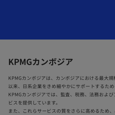
タ
タ
タ
ブ
ブ
ブ
で
で
で
開
開
開
く
く
く
KPMGカンボジア
KPMGカンボジアは、カンボジアにおける最大規
以来、日系企業をきめ細やかにサポートするため
KPMGカンボジアでは、監査、税務、法務およ
ビスを提供しています。
また、これらサービスの質をさらに高めるため、