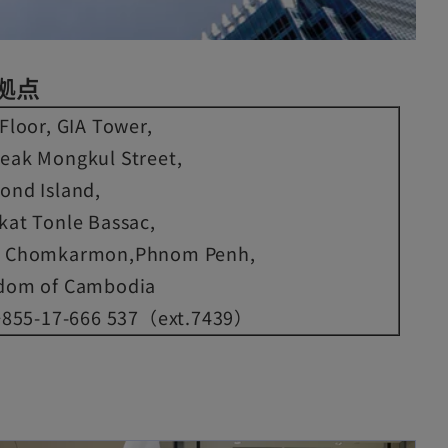
拠点
Floor, GIA Tower,
eak Mongkul Street,
ond Island,
kat Tonle Bassac,
 Chomkarmon,Phnom Penh,
dom of Cambodia
 +855-17-666 537（ext.7439）
新しいタブで開く