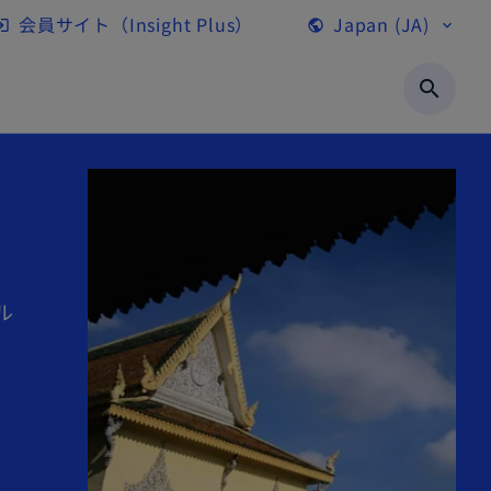
会員サイト（Insight Plus）
Japan (JA)
gin
public
expand_more
新
し
search
い
タ
ブ
で
開
く
ル