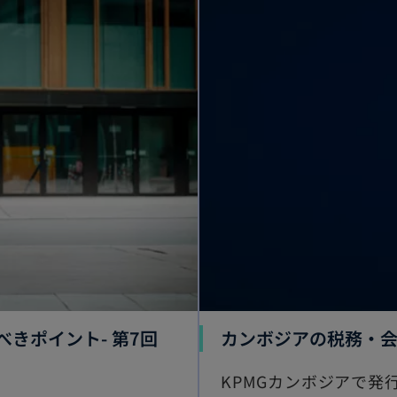
べきポイント- 第7回
カンボジアの税務・
KPMGカンボジアで発