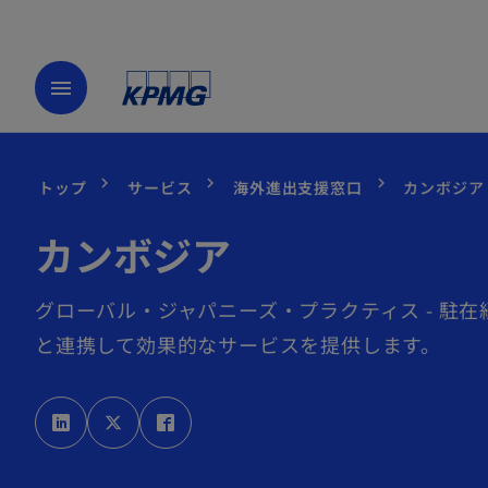
menu
トップ
サービス
海外進出支援窓口
カンボジア
カンボジア
グローバル・ジャパニーズ・プラクティス - 駐
と連携して効果的なサービスを提供します。
新
新
新
し
し
し
い
い
い