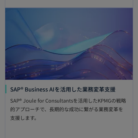
し
新しいタブで開く
い
タ
ブ
で
開
く
新
SAP® Business AIを活用した業務変革支援
し
SAP® Joule for Consultantsを活用したKPMGの戦略
い
的アプローチで、長期的な成功に繋がる業務変革を
タ
支援します。
ブ
で