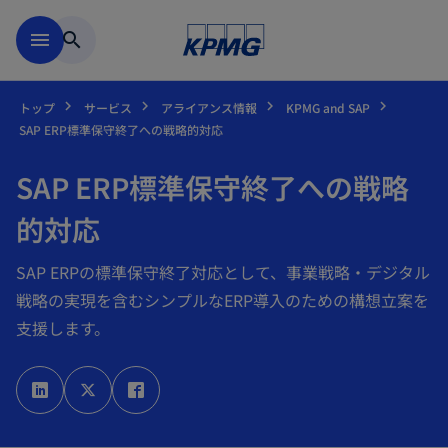
Skip to main content
menu
search
トップ
サービス
アライアンス情報
KPMG and SAP
SAP ERP標準保守終了への戦略的対応
SAP ERP標準保守終了への戦略
的対応
SAP ERPの標準保守終了対応として、事業戦略・デジタル
戦略の実現を含むシンプルなERP導入のための構想立案を
支援します。
新
新
新
し
し
し
い
い
い
タ
タ
タ
ブ
ブ
ブ
で
で
で
開
開
開