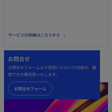
開
く
新
サービスの詳細はこちらから
し
い
タ
お問合せ
ブ
お問合せフォームより送信いただいた内容は、確
で
認でき次第回答いたします。
開
く
お問合せフォーム