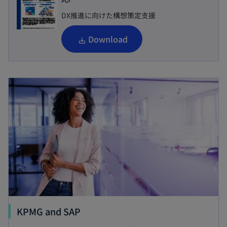
DX推進に向けた構想策定支援
新
Download
し
い
新しいタブで開く
タ
ブ
で
開
く
新
KPMG and SAP
し