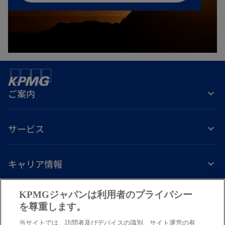
い
タ
ブ
で
開
く
ご案内
サービス
キャリア情報
新
新
新
新
新
KPMGジャパンは利用者のプライバシー
し
し
し
し
し
を尊重します。
免責事項
プライバシーポリシー
アクセシビリティー
ヘルプ
通報窓口
い
い
い
い
い
当サイトでは、訪問者及びデバイスの識別、サイト運営の有