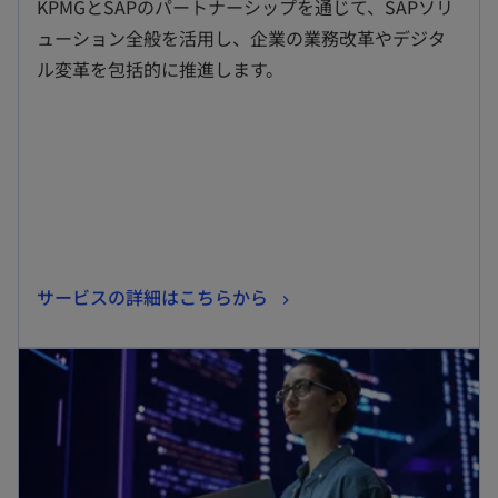
KPMGとSAPのパートナーシップを通じて、SAPソリ
い
ューション全般を活用し、企業の業務改革やデジタ
タ
ル変革を包括的に推進します。
ブ
で
開
く
新
サービスの詳細はこちらから
し
新しいタブで開く
い
タ
ブ
で
開