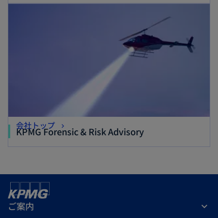
し
い
い
タ
タ
ブ
ブ
で
で
開
開
く
く
会社トップ
KPMG Forensic & Risk Advisory
ご案内