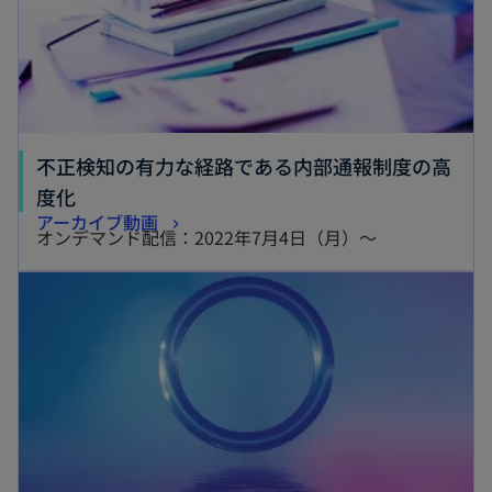
不正検知の有力な経路である内部通報制度の高
新
度化
新
アーカイブ動画
し
オンデマンド配信：2022年7月4日（月）～
し
い
新しいタブで開く
い
タ
タ
ブ
ブ
で
で
開
開
く
く