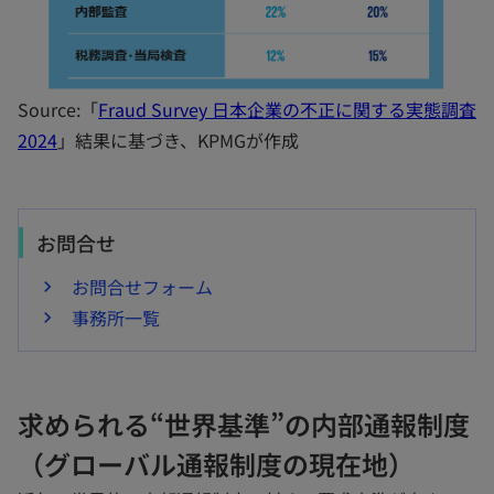
Source:「
Fraud Survey 日本企業の不正に関する実態調査
新
2024
」結果に基づき、KPMGが作成
し
い
タ
お問合せ
ブ
お問合せフォーム
で
事務所一覧
開
く
求められる“世界基準”の内部通報制度
（グローバル通報制度の現在地）