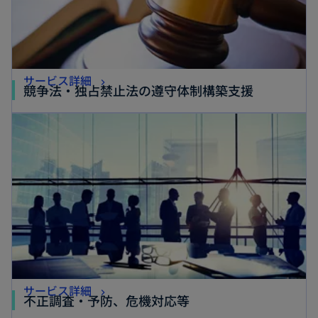
く
く
新
サービス詳細
新
競争法・独占禁止法の遵守体制構築支援
し
し
新しいタブで開く
い
い
タ
タ
ブ
ブ
で
で
開
開
く
く
新
サービス詳細
新
不正調査・予防、危機対応等
し