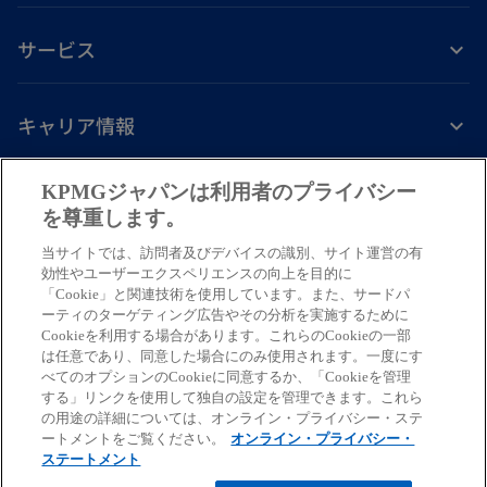
サービス
キャリア情報
新
新
新
新
新
KPMGジャパンは利用者のプライバシー
し
し
し
し
し
を尊重します。
免責事項
プライバシーポリシー
アクセシビリティー
ヘルプ
通報窓口
い
い
い
い
い
当サイトでは、訪問者及びデバイスの識別、サイト運営の有
タ
タ
タ
タ
タ
© 2026 KPMG AZSA LLC, a limited liability audit corporation
効性やユーザーエクスペリエンスの向上を目的に
ブ
ブ
ブ
ブ
ブ
「Cookie」と関連技術を使用しています。また、サードパ
incorporated under the Japanese Certified Public Accountants Law and
ーティのターゲティング広告やその分析を実施するために
a member firm of the KPMG global organization of independent member
で
で
で
で
で
Cookieを利用する場合があります。これらのCookieの一部
firms affiliated with KPMG International Limited, a private English
開
開
開
開
開
は任意であり、同意した場合にのみ使用されます。一度にす
company limited by guarantee. All rights reserved. © 2026 KPMG Tax
べてのオプションのCookieに同意するか、「Cookieを管理
く
く
く
く
く
Corporation, a tax corporation incorporated under the Japanese CPTA
する」リンクを使用して独自の設定を管理できます。これら
Law and a member firm of the KPMG global organization of independent
の用途の詳細については、オンライン・プライバシー・ステ
ートメントをご覧ください。
オンライン・プライバシー・
member firms affiliated with KPMG International Limited, a private
ステートメント
English company limited by guarantee. All rights reserved.