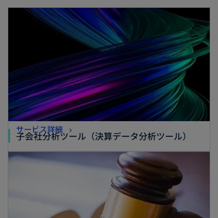
新しいタブで開く
タ
ブ
ブ
で
で
開
開
く
く
新
サービス詳細
新
子会社分析ツール（決算データ分析ツール）
し
し
新しいタブで開く
い
い
タ
タ
ブ
ブ
で
で
開
開