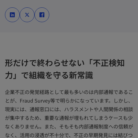
新
新
新
し
し
し
い
い
い
タ
タ
タ
ブ
ブ
ブ
で
で
で
開
開
開
く
く
く
形だけで終わらせない「不正検知
力」で組織を守る新常識
企業不正の発覚経路として最も多いのは内部通報であるこ
とが、Fraud Survey等で明らかになっています。しかし、
現実には、通報窓口には、ハラスメントや人間関係の相談
が集中するため、重要な通報が埋もれてしまうケースも少
なくありません。また、そもそも内部通報制度への信頼が
なく、活用の浸透が不十分で、不正の早期発見には結びつ