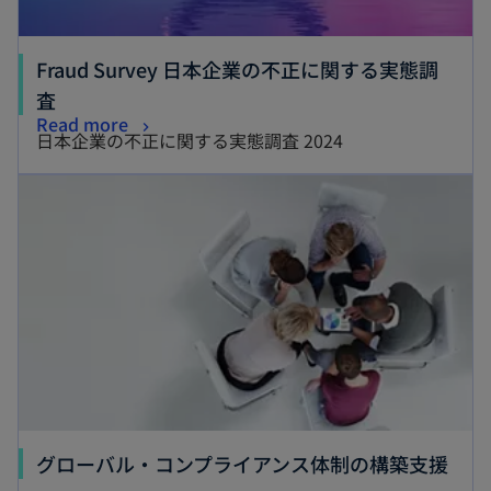
Fraud Survey 日本企業の不正に関する実態調
新
査
新
Read more
し
日本企業の不正に関する実態調査 2024
し
い
新しいタブで開く
い
タ
タ
ブ
ブ
で
で
開
開
く
く
新
グローバル・コンプライアンス体制の構築支援