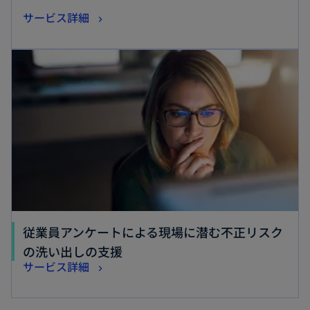
し
新
サービス詳細
い
し
タ
新しいタブで開く
い
ブ
タ
で
ブ
開
で
く
開
く
従業員アンケートによる現場に潜む不正リスク
新
の洗い出しの支援
新
サービス詳細
し
し
い
い
タ