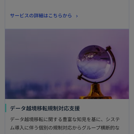
新
サービスの詳細はこちらから
し
新しいタブで開く
い
タ
ブ
で
開
く
新
データ越境移転規制対応支援
し
データ越境移転に関する豊富な知見を基に、システ
い
ム導入に伴う個別の規制対応からグループ横断的な
タ