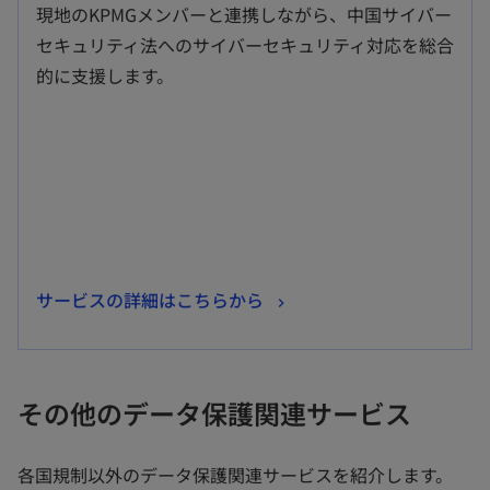
し
現地のKPMGメンバーと連携しながら、中国サイバー
い
セキュリティ法へのサイバーセキュリティ対応を総合
タ
的に支援します。
ブ
で
開
く
新
サービスの詳細はこちらから
し
い
タ
その他のデータ保護関連サービス
ブ
で
各国規制以外のデータ保護関連サービスを紹介します。
開