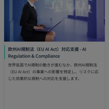
欧州AI規制法（EU AI Act）対応支援 - AI
新
Regulation & Compliance
し
世界各国でAI規制の動きが進むなか、欧州AI規制法
い
（EU AI Act）の事業への影響を特定し、リスクに応
タ
じた効果的な規制への対応を支援します。
ブ
で
開
く