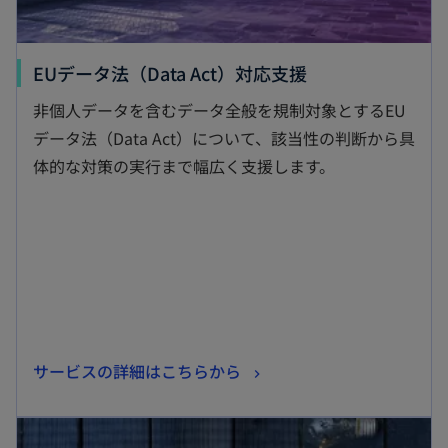
新
EUデータ法（Data Act）対応支援
し
非個人データを含むデータ全般を規制対象とするEU
い
データ法（Data Act）について、該当性の判断から具
タ
体的な対策の実行まで幅広く支援します。
ブ
で
開
く
新
サービスの詳細はこちらから
し
新しいタブで開く
い