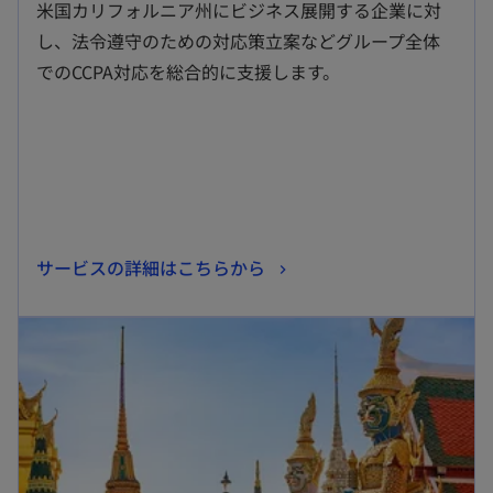
米国カリフォルニア州にビジネス展開する企業に対
い
し、法令遵守のための対応策立案などグループ全体
タ
でのCCPA対応を総合的に支援します。
ブ
で
開
く
新
サービスの詳細はこちらから
し
新しいタブで開く
い
タ
ブ
で
開
く