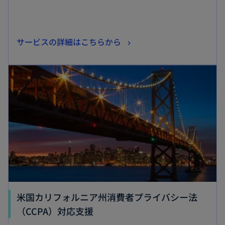
新
サービスの詳細はこちらから
し
新しいタブで開く
い
タ
ブ
で
開
く
米国カリフォルニア州消費者プライバシー法
新
（CCPA）対応支援
し