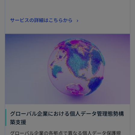
新
サービスの詳細はこちらから
し
新しいタブで開く
い
タ
ブ
で
開
く
グローバル企業における個人データ管理態勢構
新
築支援
し
グローバル企業の各拠点で異なる個人データ保護規