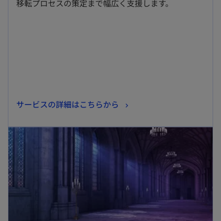
移転プロセスの策定まで幅広く支援します。
ブ
で
開
く
新
サービスの詳細はこちらから
し
新しいタブで開く
い
タ
ブ
で
開
く