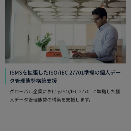
タ
ブ
で
開
く
ISMSを拡張したISO/IEC 27701準拠の個人デー
新
タ管理態勢構築支援
し
グローバル企業におけるISO/IEC 27701に準拠した個
い
人データ管理態勢の構築を支援します。
タ
ブ
で
開