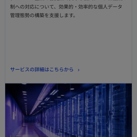
い
制への対応について、効果的・効率的な個人データ
タ
管理態勢の構築を支援します。
ブ
で
開
く
新
サービスの詳細はこちらから
し
新しいタブで開く
い
タ
ブ
で
開
く