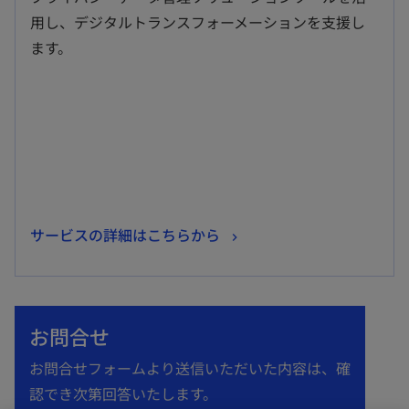
い
用し、デジタルトランスフォーメーションを支援し
タ
ます。
ブ
で
開
く
新
サービスの詳細はこちらから
し
い
タ
お問合せ
ブ
で
お問合せフォームより送信いただいた内容は、確
開
認でき次第回答いたします。