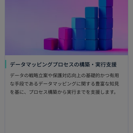
ブ
で
開
く
新
データマッピングプロセスの構築・実行支援
し
データの戦略立案や保護対応向上の基礎的かつ有用
い
な手段であるデータマッピングに関する豊富な知見
タ
を基に、プロセス構築から実行までを支援します。
ブ
で
開
く