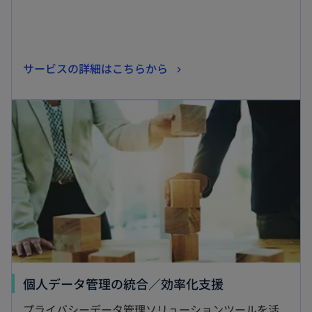
く
新
サービスの詳細はこちらから
し
新しいタブで開く
い
タ
ブ
で
開
く
新
個人データ管理の統合／効率化支援
し
プライバシーデータ管理ソリューションツールを活