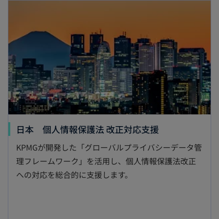
新しいタブで開く
い
タ
ブ
で
開
く
新
日本 個人情報保護法 改正対応支援
し
KPMGが開発した「グローバルプライバシーデータ管
い
理フレームワーク」を活用し、個人情報保護法改正
タ
への対応を総合的に支援します。
ブ
で
開