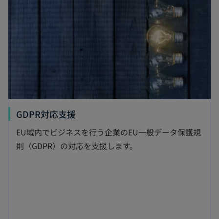
タ
ブ
で
開
く
新
GDPR対応支援
し
EU域内でビジネスを行う企業のEU一般データ保護規
い
則（GDPR）の対応を支援します。
タ
ブ
で
開
く