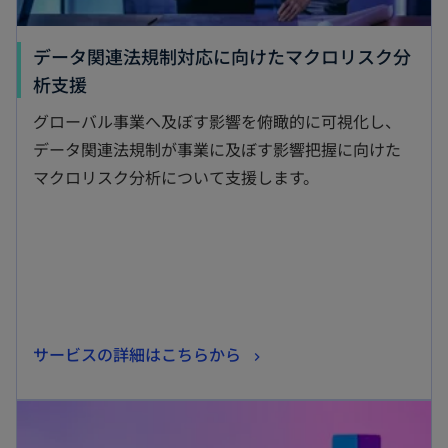
データ関連法規制対応に向けたマクロリスク分
新
析支援
し
グローバル事業へ及ぼす影響を俯瞰的に可視化し、
い
データ関連法規制が事業に及ぼす影響把握に向けた
タ
マクロリスク分析について支援します。
ブ
で
開
く
新
サービスの詳細はこちらから
し
新しいタブで開く
い
タ