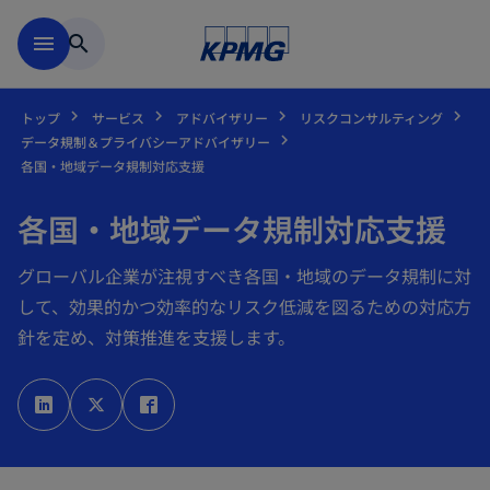
Skip to main content
menu
search
トップ
サービス
アドバイザリー
リスクコンサルティング
データ規制＆プライバシーアドバイザリー
各国・地域データ規制対応支援
各国・地域データ規制対応支援
グローバル企業が注視すべき各国・地域のデータ規制に対
して、効果的かつ効率的なリスク低減を図るための対応方
針を定め、対策推進を支援します。
新
新
新
し
し
し
い
い
い
タ
タ
タ
ブ
ブ
ブ
で
で
で
開
開
開
く
く
く