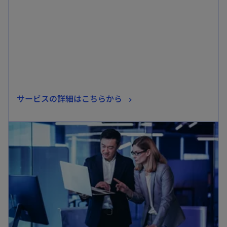
ブ
で
開
く
新
サービスの詳細はこちらから
し
新しいタブで開く
い
タ
ブ
で
開
く