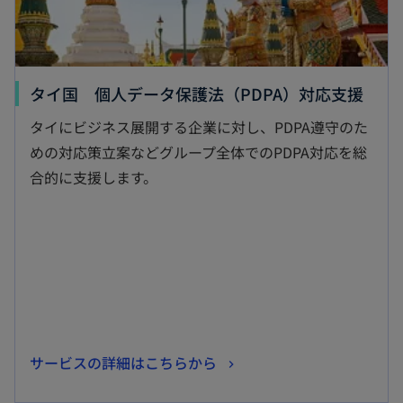
新
タイ国 個人データ保護法（PDPA）対応支援
し
タイにビジネス展開する企業に対し、PDPA遵守のた
い
めの対応策立案などグループ全体でのPDPA対応を総
タ
合的に支援します。
ブ
で
開
く
新
サービスの詳細はこちらから
し