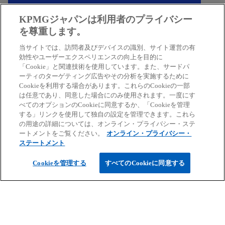
く
KPMGジャパンは利用者のプライバシー
お問合せフォーム
を尊重します。
当サイトでは、訪問者及びデバイスの識別、サイト運営の有
効性やユーザーエクスペリエンスの向上を目的に
「Cookie」と関連技術を使用しています。また、サードパ
ーティのターゲティング広告やその分析を実施するために
Cookieを利用する場合があります。これらのCookieの一部
は任意であり、同意した場合にのみ使用されます。一度にす
べてのオプションのCookieに同意するか、「Cookieを管理
する」リンクを使用して独自の設定を管理できます。これら
の用途の詳細については、オンライン・プライバシー・ステ
ートメントをご覧ください。
オンライン・プライバシー・
ステートメント
KPMGコンサルティング
Cookieを管理する
すべてのCookieに同意する
戦略策定、組織・人事マネジメント、デジタルト
ランスフォーメーション、ガバナンス、リスクマ
ネジメントなどの専門知識と豊富な経験から、幅
広いコンサルティングサービスを提供していま