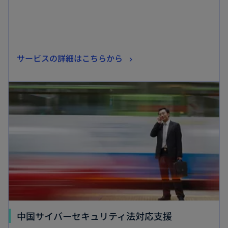
く
新
サービスの詳細はこちらから
し
新しいタブで開く
い
タ
ブ
で
開
く
新
中国サイバーセキュリティ法対応支援