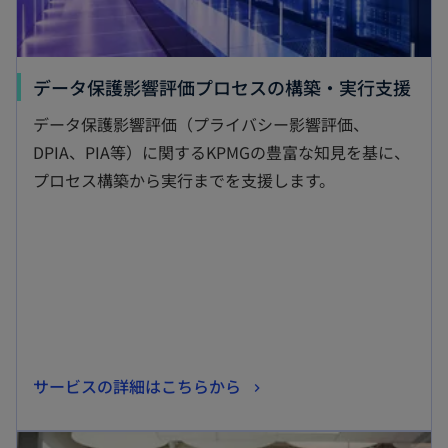
新
データ保護影響評価プロセスの構築・実行支援
し
データ保護影響評価（プライバシー影響評価、
い
DPIA、PIA等）に関するKPMGの豊富な知見を基に、
タ
プロセス構築から実行までを支援します。
ブ
で
開
く
新
サービスの詳細はこちらから
し
新しいタブで開く
い