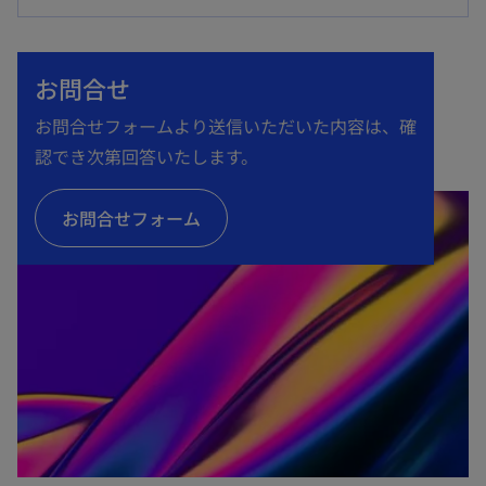
い
タ
お問合せ
ブ
で
お問合せフォームより送信いただいた内容は、確
開
認でき次第回答いたします。
く
お問合せフォーム