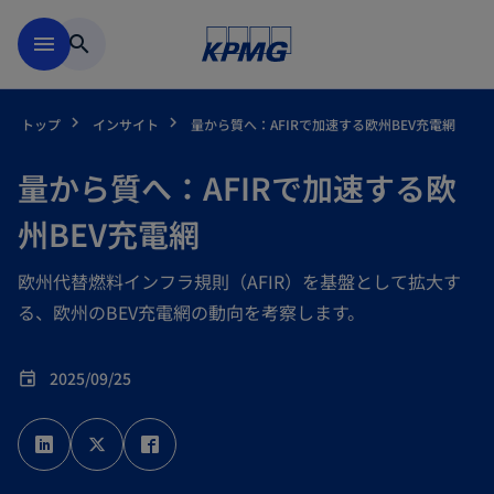
Skip to main content
menu
search
トップ
インサイト
量から質へ：AFIRで加速する欧州BEV充電網
量から質へ：AFIRで加速する欧
州BEV充電網
欧州代替燃料インフラ規則（AFIR）を基盤として拡大す
る、欧州のBEV充電網の動向を考察します。
2025/09/25
event
新
新
新
し
し
し
い
い
い
タ
タ
タ
ブ
ブ
ブ
で
で
で