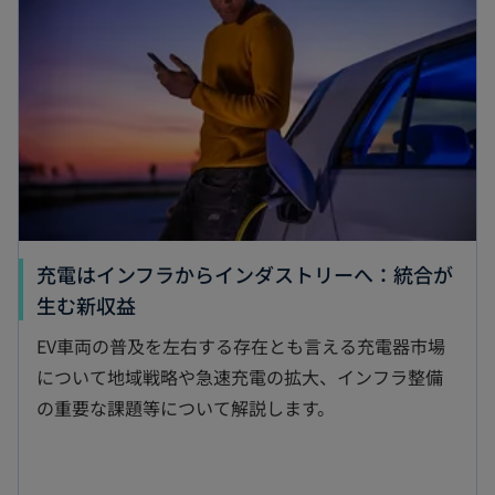
充電はインフラからインダストリーへ：統合が
新
生む新収益
し
EV車両の普及を左右する存在とも言える充電器市場
い
について地域戦略や急速充電の拡大、インフラ整備
タ
の重要な課題等について解説します。
ブ
で
開