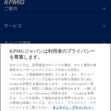
ご案内
サービス
キャリア情報
KPMGジャパンは利用者のプライバシー
新
新
新
新
新
を尊重します。
し
し
し
し
し
当サイトでは、訪問者及びデバイスの識別、サイト運営の有
免責事項
プライバシーポリシー
アクセシビリティー
ヘルプ
通報窓口
い
い
い
い
い
効性やユーザーエクスペリエンスの向上を目的に
タ
タ
タ
タ
タ
「Cookie」と関連技術を使用しています。また、サードパ
© 2026 KPMG AZSA LLC, a limited liability audit corporation
ーティのターゲティング広告やその分析を実施するために
ブ
ブ
ブ
ブ
ブ
incorporated under the Japanese Certified Public Accountants Law and
Cookieを利用する場合があります。これらのCookieの一部
a member firm of the KPMG global organization of independent member
で
で
で
で
で
は任意であり、同意した場合にのみ使用されます。一度にす
firms affiliated with KPMG International Limited, a private English
べてのオプションのCookieに同意するか、「Cookieを管理
開
開
開
開
開
する」リンクを使用して独自の設定を管理できます。これら
company limited by guarantee. All rights reserved. © 2026 KPMG Tax
く
く
く
く
く
の用途の詳細については、オンライン・プライバシー・ステ
Corporation, a tax corporation incorporated under the Japanese CPTA
ートメントをご覧ください。
オンライン・プライバシー・
Law and a member firm of the KPMG global organization of independent