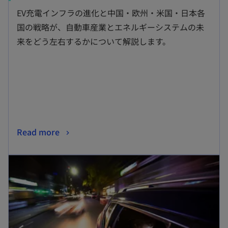
し
EV充電インフラの進化と中国・欧州・米国・日本各
い
国の戦略が、自動車産業とエネルギーシステムの未
タ
来をどう左右するかについて解説します。
ブ
で
開
く
新
Read more
し
新しいタブで開く
い
タ
ブ
で
開