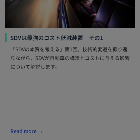
く
新
SDVは最強のコスト低減装置 その1
し
「SDVの本質を考える」第1回。技術的変遷を振り返
い
りながら、SDVが自動車の構造とコストに与える影響
タ
について解説します。
ブ
で
開
く
新
Read more
し