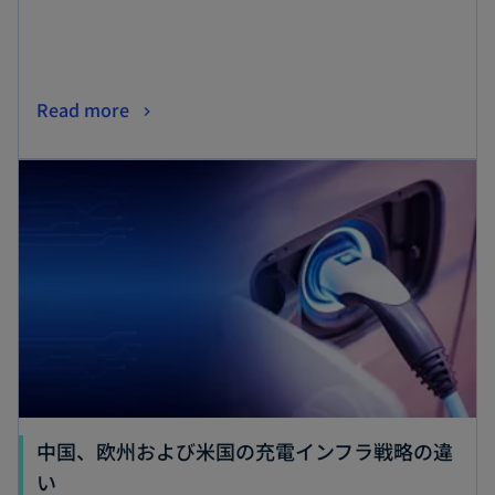
く
新
Read more
し
新しいタブで開く
い
タ
ブ
で
開
く
中国、欧州および米国の充電インフラ戦略の違
新
い