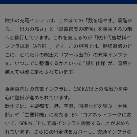
開
開
開
く
く
く
欧州の充電インフラは、これまでの「数を増やす」段階か
ら、「出力の高さ」と「設置密度の確保」を重視する段階
へと移行しています。これを支えるのが「欧州代替燃料イ
ンフラ規則（AFIR）」です。この規則では、幹線道路のど
こに、どれだけの総出力（プール出力）の充電インフラ
を、いつまでに整備するかといった“設計仕様”が、国境を
越えて明確に定められています。
乗用車向けの充電インフラは、150kW以上の高出力を中
心に整備が進められています。
欧州では、主要都市、港、空港、国境などを結ぶ「大動
脈」や「主要幹線」にあたるTEN-Tコアネットワークにお
いて、60kmごとに充電インフラを設置することが求めら
れています。さらに欧州全域をカバーし、交通インフラの