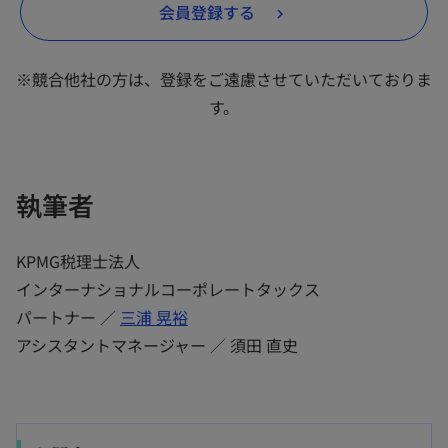
新
会員登録する
ブ
し
で
い
開
※競合他社の方は、登録をご遠慮させていただいておりま
タ
く
す。
ブ
で
開
執筆者
く
KPMG税理士法人
インターナショナルコーポレートタックス
パートナー ／
三浦 晃裕
アシスタントマネージャー ／ 須田 直史