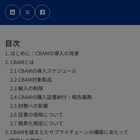
新
新
新
し
し
し
い
い
い
タ
タ
タ
ブ
ブ
ブ
で
で
で
開
開
開
く
く
く
目次
1. はじめに：CBAMの導入の背景
2. CBAMとは
2.1 CBAMの導入スケジュール
2.2 CBAM対象製品
2.3 輸入の制限
2.4 CBAMの購入証書納付・報告義務
2.5 財務への影響
2.6 証書の価格について
2.7 簡素化規定について
3. CBAMを踏まえたサプライチェーンの構築にあたって