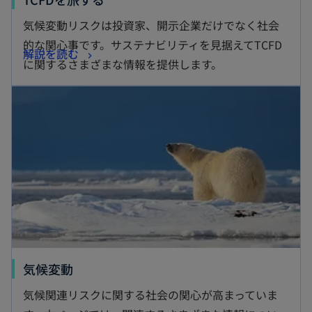
し
気候変動リスクは投資家、開示企業だけでなく社会
い
的な関心事です。サステナビリティを見据えてTCFD
新
解説を読む
タ
に関するさまざまな情報を提供します。
し
ブ
新しいタブで開く
い
で
タ
開
ブ
く
で
開
く
新
気候変動
し
気候関連リスクに関する社会の関心が高まっていま
い