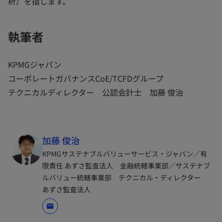
析）を指します。
く
執筆者
KPMGジャパン
コーポレートガバナンスCoE/TCFDグループ
テクニカルディレクター 公認会計士 加藤 俊治
加藤 俊治
KPMGサステナブルバリューサービス・ジャパン／有
限責任 あずさ監査法人 金融統轄事業部／サステナブ
ルバリュー統轄事業部 テクニカル・ディレクター
あずさ監査法人
mail