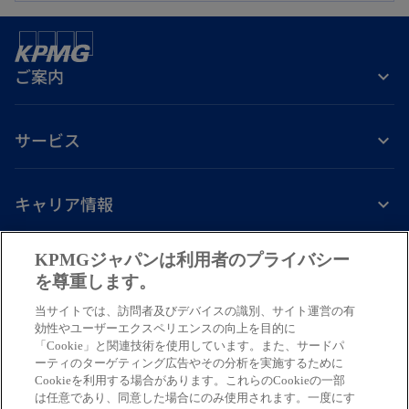
い
で
タ
開
ブ
く
ご案内
で
開
く
サービス
キャリア情報
新
新
新
新
新
KPMGジャパンは利用者のプライバシー
し
し
し
し
し
を尊重します。
免責事項
プライバシーポリシー
アクセシビリティー
ヘルプ
通報窓口
い
い
い
い
い
当サイトでは、訪問者及びデバイスの識別、サイト運営の有
タ
タ
タ
タ
タ
© 2026 KPMG AZSA LLC, a limited liability audit corporation
効性やユーザーエクスペリエンスの向上を目的に
ブ
ブ
ブ
ブ
ブ
「Cookie」と関連技術を使用しています。また、サードパ
incorporated under the Japanese Certified Public Accountants Law and
ーティのターゲティング広告やその分析を実施するために
a member firm of the KPMG global organization of independent member
で
で
で
で
で
Cookieを利用する場合があります。これらのCookieの一部
firms affiliated with KPMG International Limited, a private English
開
開
開
開
開
は任意であり、同意した場合にのみ使用されます。一度にす
company limited by guarantee. All rights reserved. © 2026 KPMG Tax