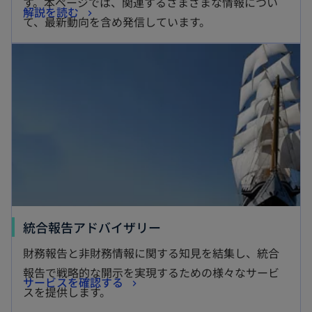
す。本ページでは、関連するさまざまな情報につい
新
解説を読む
タ
て、最新動向を含め発信しています。
し
ブ
新しいタブで開く
い
で
タ
開
ブ
く
で
開
く
新
統合報告アドバイザリー
し
財務報告と非財務情報に関する知見を結集し、統合
い
報告で戦略的な開示を実現するための様々なサービ
新
サービスを確認する
タ
スを提供します。
し
ブ