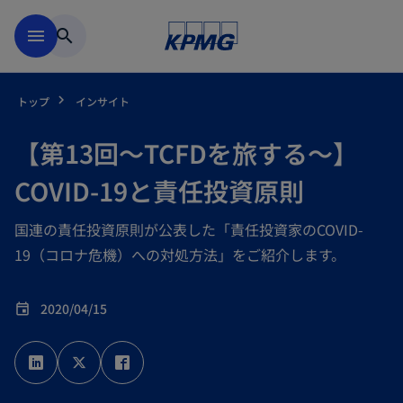
Skip to main content
menu
search
トップ
インサイト
【第13回～TCFDを旅する～】
COVID-19と責任投資原則
国連の責任投資原則が公表した「責任投資家のCOVID-
19（コロナ危機）への対処方法」をご紹介します。
2020/04/15
event
新
新
新
し
し
し
い
い
い
タ
タ
タ
ブ
ブ
ブ
で
で
で