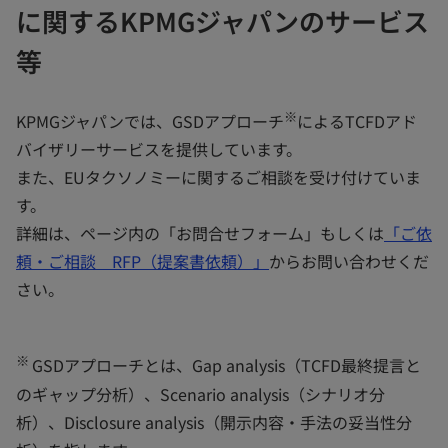
に関するKPMGジャパンのサービス
等
※
KPMGジャパンでは、GSDアプローチ
によるTCFDアド
バイザリーサービスを提供しています。
また、EUタクソノミーに関するご相談を受け付けていま
す。
詳細は、ページ内の「お問合せフォーム」もしくは
「ご依
新
頼・ご相談 RFP（提案書依頼）」
からお問い合わせくだ
し
さい。
い
タ
※
GSDアプローチとは、Gap analysis（TCFD最終提言と
ブ
のギャップ分析）、Scenario analysis（シナリオ分
で
析）、Disclosure analysis（開示内容・手法の妥当性分
開