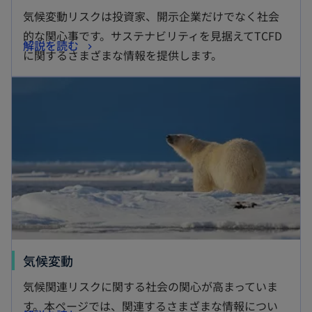
し
気候変動リスクは投資家、開示企業だけでなく社会
い
的な関心事です。サステナビリティを見据えてTCFD
新
解説を読む
タ
に関するさまざまな情報を提供します。
し
ブ
新しいタブで開く
い
で
タ
開
ブ
く
で
開
く
新
気候変動
し
気候関連リスクに関する社会の関心が高まっていま
い
す。本ページでは、関連するさまざまな情報につい