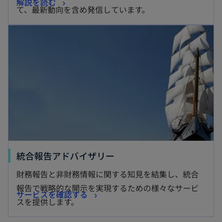
新
解説を読む
タ
て、最新動向を含め発信しています。
し
ブ
新しいタブで開く
い
で
タ
開
ブ
く
で
開
く
新
統合報告アドバイザリー
し
財務報告と非財務情報に関する知見を結集し、統合
い
報告で戦略的な開示を実現するための様々なサービ
新
サービスを確認する
タ
スを提供します。
し
ブ
い