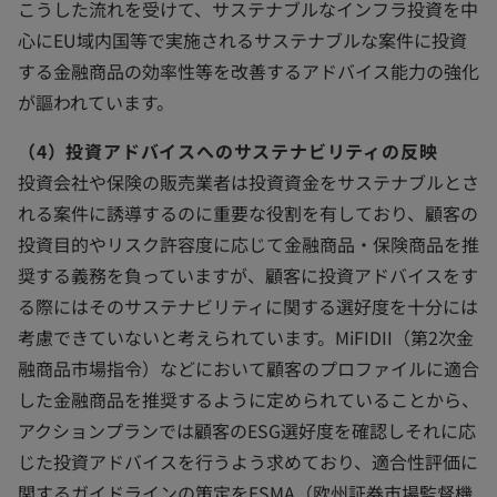
こうした流れを受けて、サステナブルなインフラ投資を中
心にEU域内国等で実施されるサステナブルな案件に投資
する金融商品の効率性等を改善するアドバイス能力の強化
が謳われています。
（4）投資アドバイスへのサステナビリティの反映
投資会社や保険の販売業者は投資資金をサステナブルとさ
れる案件に誘導するのに重要な役割を有しており、顧客の
投資目的やリスク許容度に応じて金融商品・保険商品を推
奨する義務を負っていますが、顧客に投資アドバイスをす
る際にはそのサステナビリティに関する選好度を十分には
考慮できていないと考えられています。MiFIDII（第2次金
融商品市場指令）などにおいて顧客のプロファイルに適合
した金融商品を推奨するように定められていることから、
アクションプランでは顧客のESG選好度を確認しそれに応
じた投資アドバイスを行うよう求めており、適合性評価に
関するガイドラインの策定をESMA（欧州証券市場監督機