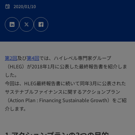
2020/01/10
event
新
新
新
し
し
し
い
い
い
タ
タ
タ
ブ
ブ
ブ
で
で
で
開
開
開
く
く
く
第2回
及び
第4回
では、ハイレベル専門家グループ
（HLEG）が2018年1月に公表した最終報告書を紹介しま
した。
今回は、HLEG最終報告書に続いて同年3月に公表された
サステナブルファイナンスに関するアクションプラン
（Action Plan : Financing Sustainable Growth）をご紹
介します。
1.アクションプランの3つの目的