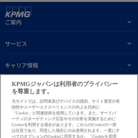
で
タ
開
ブ
く
ご案内
で
開
く
サービス
キャリア情報
新
新
新
新
新
KPMGジャパンは利用者のプライバシー
し
し
し
し
し
を尊重します。
免責事項
プライバシーポリシー
アクセシビリティー
ヘルプ
通報窓口
い
い
い
い
い
当サイトでは、訪問者及びデバイスの識別、サイト運営の有
タ
タ
タ
タ
タ
© 2026 KPMG AZSA LLC, a limited liability audit corporation
効性やユーザーエクスペリエンスの向上を目的に
ブ
ブ
ブ
ブ
ブ
「Cookie」と関連技術を使用しています。また、サードパ
incorporated under the Japanese Certified Public Accountants Law and
ーティのターゲティング広告やその分析を実施するために
a member firm of the KPMG global organization of independent member
で
で
で
で
で
Cookieを利用する場合があります。これらのCookieの一部
firms affiliated with KPMG International Limited, a private English
開
開
開
開
開
は任意であり、同意した場合にのみ使用されます。一度にす
company limited by guarantee. All rights reserved. © 2026 KPMG Tax
べてのオプションのCookieに同意するか、「Cookieを管理