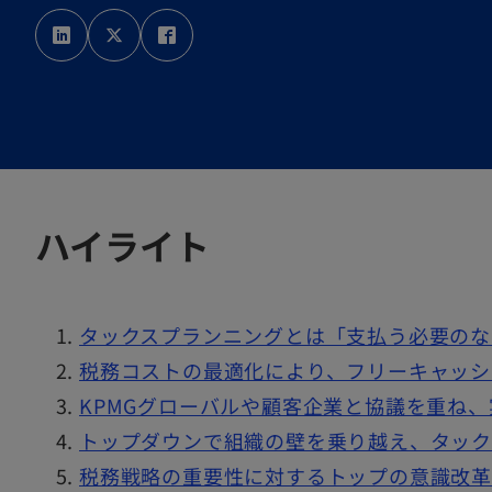
新
新
新
し
し
し
い
い
い
タ
タ
タ
ブ
ブ
ブ
で
で
で
開
開
開
く
く
く
ハイライト
タックスプランニングとは「支払う必要のな
税務コストの最適化により、フリーキャッシ
KPMGグローバルや顧客企業と協議を重ね
トップダウンで組織の壁を乗り越え、タック
税務戦略の重要性に対するトップの意識改革