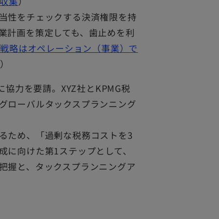
の収集
）
当性をチェックする決済権限を持
業計画を策定しても、歯止めを利
税務戦略はオペレーション（事業）で
与
）
に協力を要請。XYZ社とKPMG税
グローバルタックスプランニング
るため、「過剰な税務コストを3
成に向けた第1ステップとして、
把握と、タックスプランニングア