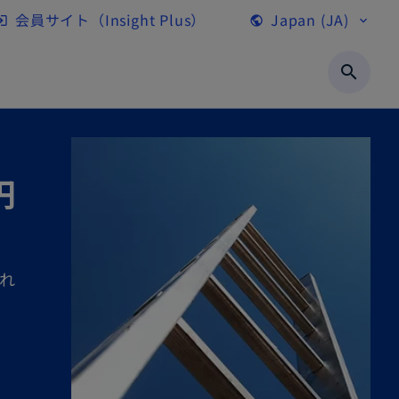
会員サイト（Insight Plus）
Japan (JA)
gin
public
expand_more
新
し
search
い
タ
ブ
で
円
開
く
れ