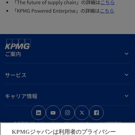
「The future of supply chain」の詳細は
こちら
「KPMG Powered Enterprise」の詳細は
こちら
ご案内
サービス
キャリア情報
新
新
新
新
新
し
し
し
し
し
免責事項
プライバシーポリシー
アクセシビリティー
ヘルプ
通報窓口
い
い
い
い
い
KPMGジャパンは利用者のプライバシー
タ
タ
タ
タ
タ