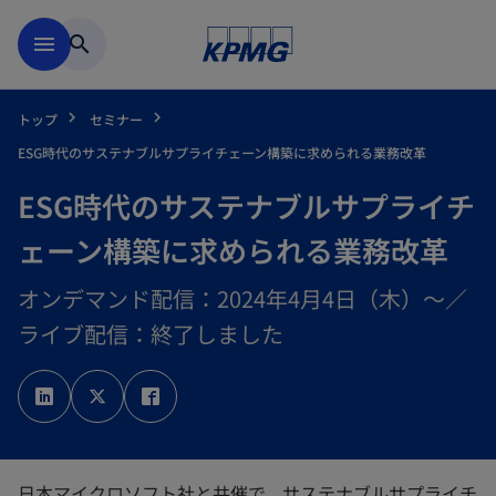
Skip to main content
menu
search
トップ
セミナー
ESG時代のサステナブルサプライチェーン構築に求められる業務改革
ESG時代のサステナブルサプライチ
ェーン構築に求められる業務改革
オンデマンド配信：2024年4月4日（木）～／
ライブ配信：終了しました
新
新
新
し
し
し
い
い
い
タ
タ
タ
ブ
ブ
ブ
で
で
で
開
開
開
く
く
く
日本マイクロソフト社と共催で、サステナブルサプライチ