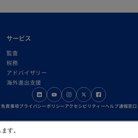
サービス
監査
税務
アドバイザリー
海外進出支援
新
新
新
新
新
し
し
し
し
し
免責事項
プライバシーポリシー
アクセシビリティー
ヘルプ
通報窓口
い
い
い
い
い
タ
タ
タ
タ
タ
ration incorporated under the Japanese Certified Public Ac
します。
ブ
ブ
ブ
ブ
ブ
th KPMG International Limited, a private English company l