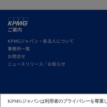
ご案内
KPMGジャパン・各法人について
事務所一覧
お問合せ
ニュースリリース／お知らせ
© 2026 KPMG AZSA LLC, a limited liability audit corpo
KPMGジャパンは利用者のプライバシーを尊重
organization of independent member firms affiliated wi