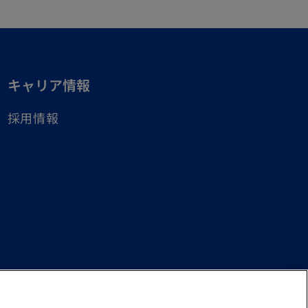
キャリア情報
採用情報
countants Law and a member firm of the KPMG global
imited by guarantee. All rights reserved. © 2026 KPMG