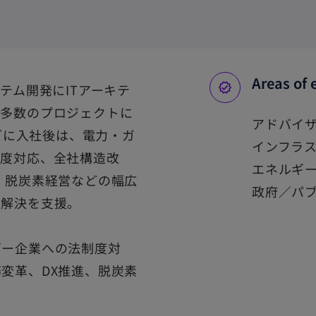
Areas of 
テム開発にITアーキテ
て多数のプロジェクトに
アドバイ
ングに入社後は、電力・ガ
インフラ
制度対応、全社構造改
エネルギ
、脱炭素経営などの幅広
政府／パ
の解決を支援。
ギー企業への法制度対
変革、DX推進、脱炭素