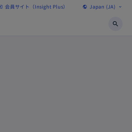
会員サイト（Insight Plus）
Japan (JA)
gin
public
expand_more
新
し
search
い
タ
ブ
で
開
く