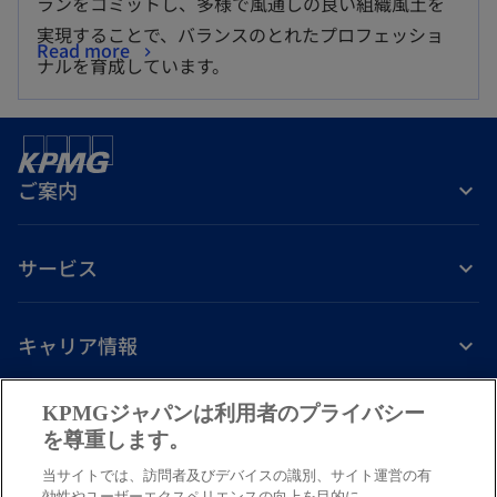
ランをコミットし、多様で風通しの良い組織風土を
実現することで、バランスのとれたプロフェッショ
Read more
ナルを育成しています。
ご案内
サービス
キャリア情報
新
新
新
新
新
KPMGジャパンは利用者のプライバシー
し
し
し
し
し
を尊重します。
免責事項
プライバシーポリシー
アクセシビリティー
ヘルプ
通報窓口
い
い
い
い
い
当サイトでは、訪問者及びデバイスの識別、サイト運営の有
タ
タ
タ
タ
タ
© 2026 KPMG AZSA LLC, a limited liability audit corporation
効性やユーザーエクスペリエンスの向上を目的に