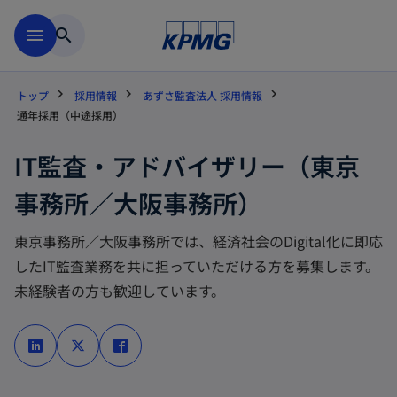
Skip to main content
menu
search
トップ
採用情報
あずさ監査法人 採用情報
通年採用（中途採用）
IT監査・アドバイザリー（東京
事務所／大阪事務所）
東京事務所／大阪事務所では、経済社会のDigital化に即応
したIT監査業務を共に担っていただける方を募集します。
未経験者の方も歓迎しています。
新
新
新
し
し
し
い
い
い
タ
タ
タ
ブ
ブ
ブ
で
で
で
開
開
開