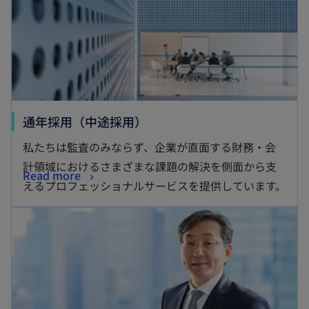
で
く
開
く
通年採用（中途採用）
私たちは監査のみならず、企業が直面する財務・会
計領域におけるさまざまな課題の解決を側面から支
Read more
えるプロフェッショナルサービスを提供しています。