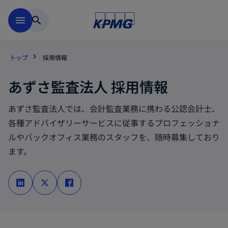
Skip to main content
menu
search
トップ
採用情報
あずさ監査法人 採用情報
あずさ監査法人では、会計監査業務に携わる公認会計士、
各種アドバイザリーサービスに従事するプロフェッショナ
ルやバックオフィス業務のスタッフを、随時募集しており
ます。
新
新
新
し
し
し
い
い
い
タ
タ
タ
ブ
ブ
ブ
で
で
で
開
開
開
く
く
く