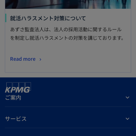
新
就活ハラスメント対策について
し
あずさ監査法人は、法人の採用活動に関するルール
い
を制定し就活ハラスメントの対策を講じております。
タ
ブ
新
Read more
で
し
開
い
く
タ
ブ
ご案内
で
開
く
サービス