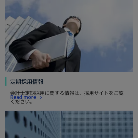
新しいタブで開く
新
定期採用情報
し
会計士定期採用に関する情報は、採用サイトをご覧
新
Read more
い
ください。
し
タ
い
ブ
タ
で
ブ
開