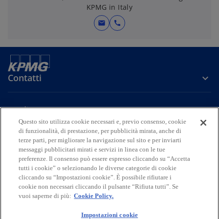
KPMG in Italy
mail
call
Contatti
Media
Questo sito utilizza cookie necessari e, previo consenso, cookie
di funzionalità, di prestazione, per pubblicità mirata, anche di
terze parti, per migliorare la navigazione sul sito e per inviarti
Company
messaggi pubblicitari mirati e servizi in linea con le tue
preferenze. Il consenso può essere espresso cliccando su “Accetta
s
s
s
s
s
tutti i cookie” o selezionando le diverse categorie di cookie
i
i
i
i
i
cliccando su “Impostazioni cookie”. È possibile rifiutare i
Legal
Privacy
a
Accessibility
a
a
Cookie Policy
a
a
cookie non necessari cliccando il pulsante “Rifiuta tutti”. Se
vuoi saperne di più:
Cookie Policy.
p
p
p
p
p
© 2026 KPMG S.p.A., KPMG Advisory S.p.A., KPMG Fides Servizi di
r
r
r
r
r
Amministrazione S.p.A. e KPMG Audit S.p.A., società per azioni di
Impostazioni cookie