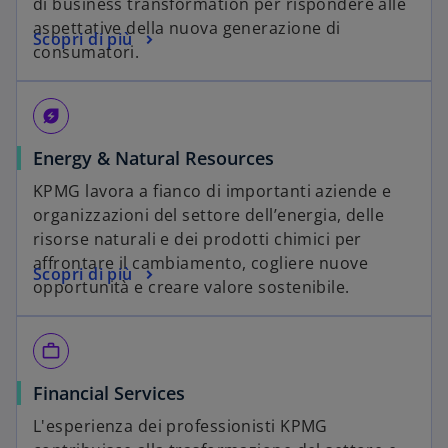
di business transformation per rispondere alle
aspettative della nuova generazione di
Scopri di più
consumatori.
energy_savings_leaf
Energy & Natural Resources
KPMG lavora a fianco di importanti aziende e
organizzazioni del settore dell’energia, delle
risorse naturali e dei prodotti chimici per
affrontare il cambiamento, cogliere nuove
Scopri di più
opportunità e creare valore sostenibile.
work_outline
Financial Services
L'esperienza dei professionisti KPMG