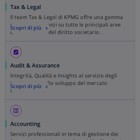
Tax & Legal
Il team Tax & Legal di KPMG offre una gamma
completa di servizi su tutte le principali aree
Scopri di più
della fiscalità e del diritto societario.
assignment_turned_in
Audit & Assurance
Integrità, Qualità e Insights al servizio degli
investitori e dello sviluppo del mercato
Scopri di più
finanziario.
list_alt
Accounting
Servizi professionali in tema di gestione dei