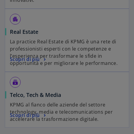
innovativi.
apartment
Real Estate
La practice Real Estate di KPMG è una rete di
professionisti esperti con le competenze e
l’esperienza per trasformare le sfide in
Scopri di più
opportunità e per migliorare le performance.
subscriptions
Telco, Tech & Media
KPMG al fianco delle aziende del settore
technology, media e telecomunications per
Scopri di più
accelerare la trasformazione digitale.