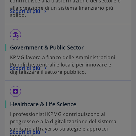
contribuisce alla trasformazione del settore e
alla creazione di un sistema finanziario più
Scopri di più
solido.
assured_workload
Government & Public Sector
KPMG lavora a fianco delle Amministrazioni
Pubbliche, centrali e locali, per innovare e
Scopri di più
digitalizzare il settore pubblico.
local_hospital
Healthcare & Life Science
I professionisti KPMG contribuiscono al
progresso e alla digitalizzazione del sistema
sanitario attraverso strategie e approcci
Scopri di più