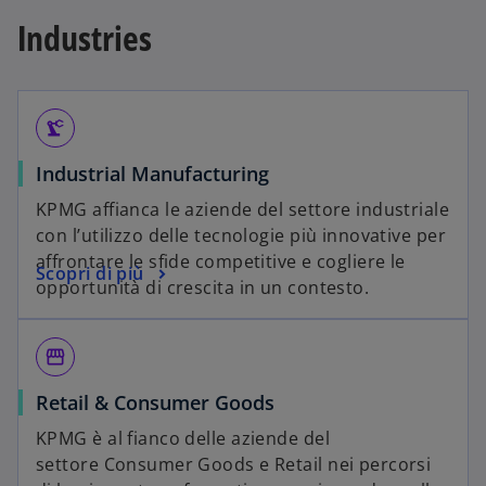
Industries
precision_manufacturing
Industrial Manufacturing
KPMG affianca le aziende del settore industriale
con l’utilizzo delle tecnologie più innovative per
affrontare le sfide competitive e cogliere le
Scopri di più
opportunità di crescita in un contesto.
storefront
Retail & Consumer Goods
KPMG è al fianco delle aziende del
settore Consumer Goods e Retail nei percorsi